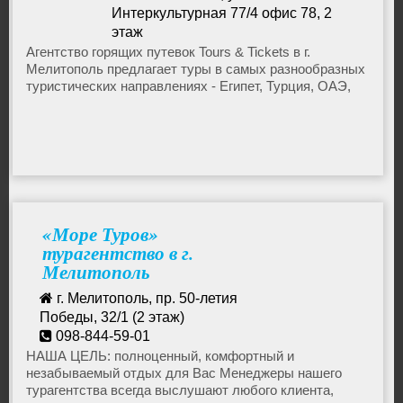
Интеркультурная 77/4 офис 78, 2
Горящие туры на Кубу
этаж
+38 068 068 57 57
Агентство горящих путевок Tours & Tickets в г.
Мелитополь предлагает туры в самых разнообразных
mel.tat.ua@gmail.com
Горящие туры на Бали
туристических направлениях - Египет, Турция, ОАЭ,
Болгария, Черногория, Мальдивы, Шри Ланка,
Доминикана, Куба, Европа.
Горящие туры на Кипр
Горящие туры в Шри Ланку
«Море Туров»
Горящие туры в Черногорию
турагентство в г.
Мелитополь
Горящие туры в Турцию
г. Мелитополь, пр. 50-летия
Победы, 32/1 (2 этаж)
098-844-59-01
Горящие туры в Тунис
moreturov_mel@mail.ru
НАША ЦЕЛЬ: полноценный, комфортный и
незабываемый отдых для Вас Менеджеры нашего
турагентства всегда выслушают любого клиента,