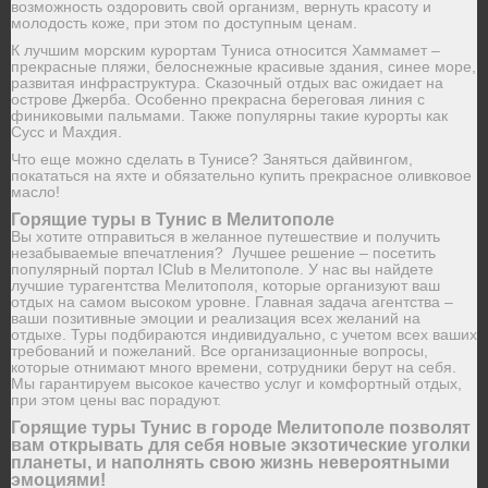
возможность оздоровить свой организм, вернуть красоту и
молодость коже, при этом по доступным ценам.
К лучшим морским курортам Туниса относится Хаммамет –
прекрасные пляжи, белоснежные красивые здания, синее море,
развитая инфраструктура. Сказочный отдых вас ожидает на
острове Джерба. Особенно прекрасна береговая линия с
финиковыми пальмами. Также популярны такие курорты как
Сусс и Махдия.
Что еще можно сделать в Тунисе? Заняться дайвингом,
покататься на яхте и обязательно купить прекрасное оливковое
масло!
Горящие туры в Тунис в Мелитополе
Вы хотите отправиться в желанное путешествие и получить
незабываемые впечатления? Лучшее решение – посетить
популярный портал IClub в Мелитополе. У нас вы найдете
лучшие турагентства Мелитополя, которые организуют ваш
отдых на самом высоком уровне. Главная задача агентства –
ваши позитивные эмоции и реализация всех желаний на
отдыхе. Туры подбираются индивидуально, с учетом всех ваших
требований и пожеланий. Все организационные вопросы,
которые отнимают много времени, сотрудники берут на себя.
Мы гарантируем высокое качество услуг и комфортный отдых,
при этом цены вас порадуют.
Горящие туры Тунис в городе Мелитополе позволят
вам открывать для себя новые экзотические уголки
планеты, и наполнять свою жизнь невероятными
эмоциями!