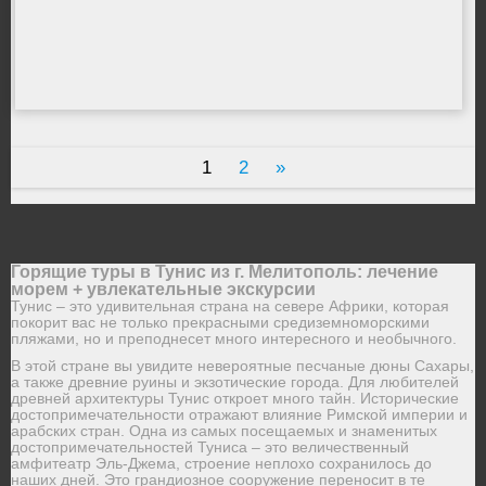
1
2
»
Горящие туры в Тунис из г. Мелитополь: лечение
морем + увлекательные экскурсии
Тунис – это удивительная страна на севере Африки, которая
покорит вас не только прекрасными средиземноморскими
пляжами, но и преподнесет много интересного и необычного.
В этой стране вы увидите невероятные песчаные дюны Сахары,
а также древние руины и экзотические города. Для любителей
древней архитектуры Тунис откроет много тайн. Исторические
достопримечательности отражают влияние Римской империи и
арабских стран. Одна из самых посещаемых и знаменитых
достопримечательностей Туниса – это величественный
амфитеатр Эль-Джема, строение неплохо сохранилось до
наших дней. Это грандиозное сооружение переносит в те