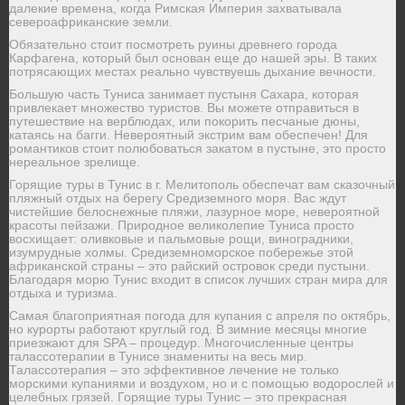
далекие времена, когда Римская Империя захватывала
североафриканские земли.
Обязательно стоит посмотреть руины древнего города
Карфагена, который был основан еще до нашей эры. В таких
потрясающих местах реально чувствуешь дыхание вечности.
Большую часть Туниса занимает пустыня Сахара, которая
привлекает множество туристов. Вы можете отправиться в
путешествие на верблюдах, или покорить песчаные дюны,
катаясь на багги. Невероятный экстрим вам обеспечен! Для
романтиков стоит полюбоваться закатом в пустыне, это просто
нереальное зрелище.
Горящие туры в Тунис в г. Мелитополь обеспечат вам сказочный
пляжный отдых на берегу Средиземного моря. Вас ждут
чистейшие белоснежные пляжи, лазурное море, невероятной
красоты пейзажи. Природное великолепие Туниса просто
восхищает: оливковые и пальмовые рощи, виноградники,
изумрудные холмы. Средиземноморское побережье этой
африканской страны – это райский островок среди пустыни.
Благодаря морю Тунис входит в список лучших стран мира для
отдыха и туризма.
Самая благоприятная погода для купания с апреля по октябрь,
но курорты работают круглый год. В зимние месяцы многие
приезжают для SPA – процедур. Многочисленные центры
талассотерапии в Тунисе знамениты на весь мир.
Талассотерапия – это эффективное лечение не только
морскими купаниями и воздухом, но и с помощью водорослей и
целебных грязей. Горящие туры Тунис – это прекрасная