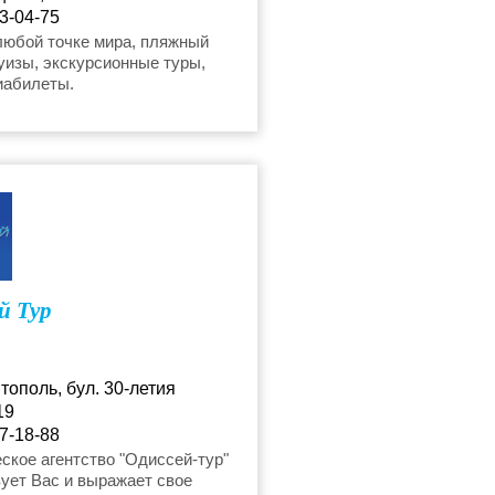
3-04-75
ur@mail.ru
любой точке мира, пляжный
уизы, экскурсионные туры,
иабилеты.
й Тур
тополь, бул. 30-летия
19
7-18-88
ytur888@yandex.ru
ское агентство "Одиссей-тур"
ует Вас и выражает свое