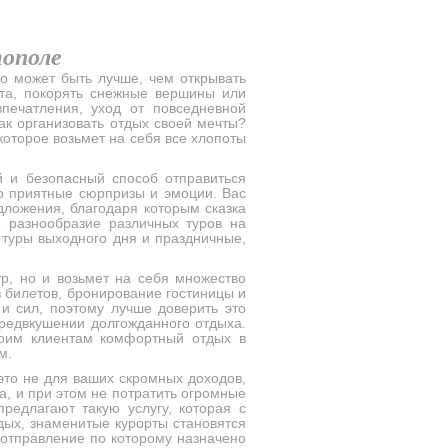
ополе
о может быть лучше, чем открывать
ста, покорять снежные вершины или
печатления, уход от повседневной
как организовать отдых своей мечты?
 которое возьмет на себя все хлопоты
й и безопасный способ отправиться
ко приятные сюрпризы и эмоции. Вас
дложения, благодаря которым сказка
 разнообразие различных туров на
, туры выходного дня и праздничные,
р, но и возьмет на себя множество
з билетов, бронирование гостиницы и
 и сил, поэтому лучше доверить это
редвкушении долгожданного отдыха.
воим клиентам комфортный отдых в
м.
 это не для ваших скромных доходов,
а, и при этом не потратить огромные
редлагают такую услугу, которая с
дых, знаменитые курорты становятся
 отправление по которому назначено