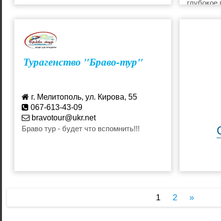
глубокое 
Турагенство "Браво-тур"
г. Мелитополь, ул. Кирова, 55
067-613-43-09
bravotour@ukr.net
Браво тур - будет что вспомнить!!!
1
2
»