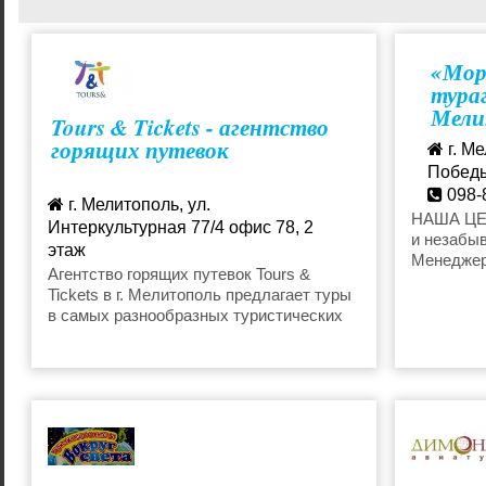
Туры выходного дня в Европу
Автобусны
«Мор
тураг
Мели
Tours & Tickets - агентство
Горнолыжные туры
Горящие т
горящих путевок
г. Ме
Победы,
098-
г. Мелитополь, ул.
more
НАША ЦЕЛ
Интеркультурная 77/4 офис 78, 2
и незабы
этаж
Менеджер
+38 068 068 57 57
Агентство горящих путевок Tours &
выслушаю
Tickets в г. Мелитополь предлагает туры
mel.tat.ua@gmail.com
для вас т
в самых разнообразных туристических
ваши зап
направлениях - Египет, Турция, ОАЭ,
требоват
Болгария, Черногория, Мальдивы, Шри
и Вы убед
Ланка, Доминикана, Куба, Европа.
Вас и все
отдых при
отсутстви