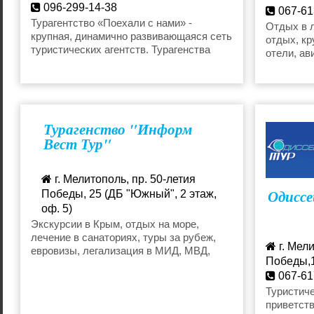
096-299-14-38
067-61
melitopol@poehalisnami.com
Турагентство «Поехали с нами» -
angelt
Отдых в 
крупная, динамично развивающаяся сеть
отдых, кр
туристических агентств. Турагенства
отели, ав
мирового уровня в Мелитополе
Турагенство "Информ
Вест Тур"
г. Мелитополь, пр. 50-летия
Одиссе
Победы, 25 (ДБ "Южный", 2 этаж,
оф. 5)
067-703-66-97
Экскурсии в Крым, отдых на море,
лечение в санаториях, туры за рубеж,
infovest@mail.ru
г. Мели
евровизы, легализация в МИД, МВД,
Победы,
МЮ.
067-61
odisse
Туристиче
приветств