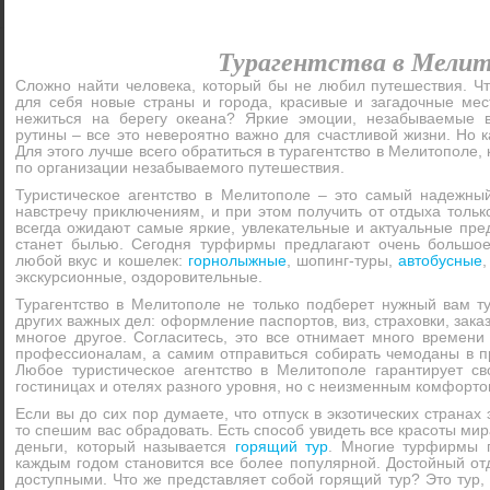
Турагентства в Мелит
Сложно найти человека, который бы не любил путешествия. Чт
для себя новые страны и города, красивые и загадочные ме
нежиться на берегу океана? Яркие эмоции, незабываемые в
рутины – все это невероятно важно для счастливой жизни. Но 
Для этого лучше всего обратиться в турагентство в Мелитополе,
по организации незабываемого путешествия.
Туристическое агентство в Мелитополе – это самый надежны
навстречу приключениям, и при этом получить от отдыха толь
всегда ожидают самые яркие, увлекательные и актуальные пре
станет былью. Сегодня турфирмы предлагают очень большое
любой вкус и кошелек:
горнолыжные
, шопинг-туры,
автобусные
экскурсионные, оздоровительные.
Турагентство в Мелитополе не только подберет нужный вам ту
других важных дел: оформление паспортов, виз, страховки, зака
многое другое. Согласитесь, это все отнимает много времени
профессионалам, а самим отправиться собирать чемоданы в п
Любое туристическое агентство в Мелитополе гарантирует с
гостиницах и отелях разного уровня, но с неизменным комфорто
Если вы до сих пор думаете, что отпуск в экзотических странах
то спешим вас обрадовать. Есть способ увидеть все красоты мир
деньги, который называется
горящий тур
. Многие турфирмы п
каждым годом становится все более популярной. Достойный от
доступными. Что же представляет собой горящий тур? Это тур,