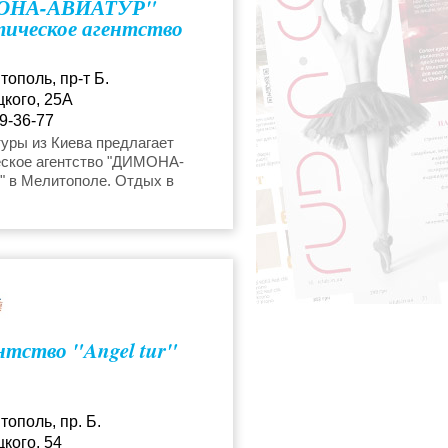
ОНА-АВИАТУР"
ическое агентство
тополь, пр-т Б.
кого, 25А
9-36-77
уры из Киева предлагает
еское агентство "ДИМОНА-
 в Мелитополе. Отдых в
Турции, Хорватии, Черногории.
 цены.
нтство "Angel tur"
тополь, пр. Б.
кого, 54