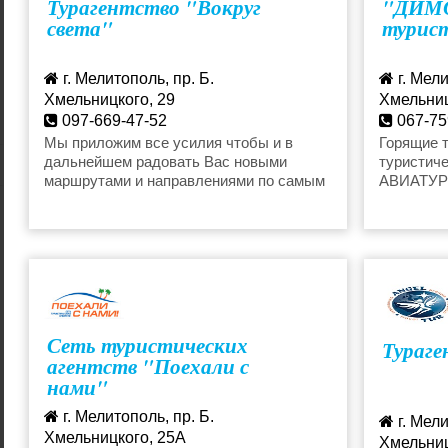
Турагентство "Вокруг
"ДИМ
света"
турист
г. Мелитополь, пр. Б.
г. Мели
Хмельницкого, 29
Хмельниц
097-669-47-52
067-75
vokrug.mel@gmail.com
Мы приложим все усилия чтобы и в
Горящие т
дальнейшем радовать Вас новыми
туристич
маршрутами и направлениями по самым
АВИАТУР"
доступным ценам!!!
Испании, 
Приятные
Сеть туристических
Тураге
агентств "Поехали с
нами"
г. Мелитополь, пр. Б.
г. Мели
Хмельницкого, 25А
Хмельниц