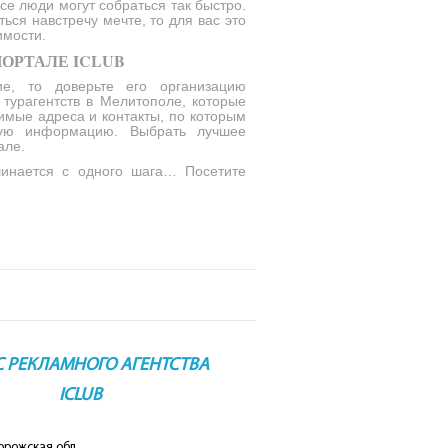
все люди могут собраться так быстро.
ься навстречу мечте, то для вас это
имости.
ОРТАЛЕ ICLUB
е, то доверьте его организацию
турагентств в Мелитополе, которые
имые адреса и контакты, по которым
ную информацию. Выбрать лучшее
але.
чинается с одного шага… Посетите
С РЕКЛАМНОГО АГЕНТСТВА
ICLUB
орожская обл.,