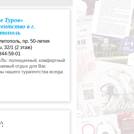
е туры
е Туров»
ентство в г.
тополь
уры в Мелитополе
литополь, пр. 50-летия
 32/1 (2 этаж)
844-59-01
turov_mel@mail.ru
Ь: полноценный, комфортный
ваемый отдых для Вас
ы нашего турагентства всегда
т любого клиента, подберут
ур, который удовлетворит все
росы, даже самые
ельные. Приходите в наш офис
итесь, что мы работаем для
 сделаем для того, чтобы Ваш
нес вам море удовольствия и
е хлопот.