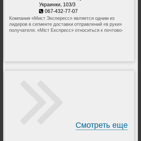
Украинки, 103/3
067-432-77-07
info@meest-express.com.ua
Компания «Мист Экспересс» является одним из
лидеров в сегменте доставки отправлений «в руки»
получателя. «Міст Експресс» относиться к почтово-
логистической группе «Meest Group, а та в свою
очередь уходит корнями в международную
корпорацию Meest Corporation Inc (МОСТ)
расположенную в Канаде в городе Торонто.
Смотреть еще