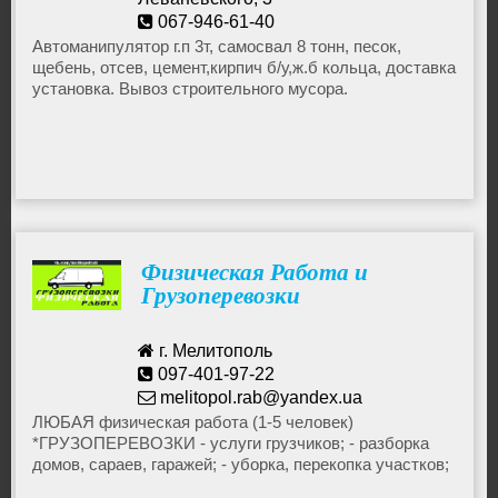
Грузоперевозки
067-946-61-40
davydenkodmitri@gmail.com
Автоманипулятор г.п 3т, самосвал 8 тонн, песок,
щебень, отсев, цемент,кирпич б/у,ж.б кольца, доставка
Такси
установка. Вывоз строительного мусора.
Службы доставки
Физическая Работа и
Грузоперевозки
г. Мелитополь
097-401-97-22
melitopol.rab@yandex.ua
ЛЮБАЯ физическая работа (1-5 человек)
*ГРУЗОПЕРЕВОЗКИ - услуги грузчиков; - разборка
домов, сараев, гаражей; - уборка, перекопка участков;
- корчевка, посадка деревьев; - и др. физическая