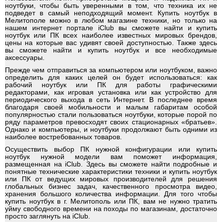
ноутбуки, чтобы быть уверенными в том, что техника их не
подведет в самый неподходящий момент. Купить ноутбук в
Мелитополе можно в любом магазине техники, но только на
нашем интернет портале iClub вы сможете найти и купить
ноутбук или ПК всех наиболее известных мировых брендов,
цены на которые вас удивят своей доступностью. Также здесь
вы сможете найти и купить ноутбук и все необходимые
аксессуары.
Прежде чем отправиться за компьютером или ноутбуком, важно
определить для каких целей он будет использоваться: как
рабочий ноутбук или ПК для работы графическими
редакторами, как игровая установка или как устройство для
периодического выхода в сеть Интернет. В последнее время
благодаря своей мобильности и малым габаритам особой
популярностью стали пользоваться ноутбуки, которые порой по
ряду параметров превосходят своих стационарных «братьев».
Однако и компьютеры, и ноутбуки продолжают быть одними из
наиболее востребованных товаров.
Осуществить выбор ПК нужной конфигурации или купить
ноутбук нужной модели вам поможет информация,
размещенная на iClub. Здесь вы сможете найти подробные и
понятные технические характеристики техники и купить ноутбук
или ПК от ведущих мировых производителей для решения
глобальных бизнес задач, качественного просмотра видео,
хранения большого количества информации. Для того чтобы
купить ноутбук в г. Мелитополь или ПК, вам не нужно тратить
уйму свободного времени на походы по магазинам, достаточно
просто заглянуть на iClub.