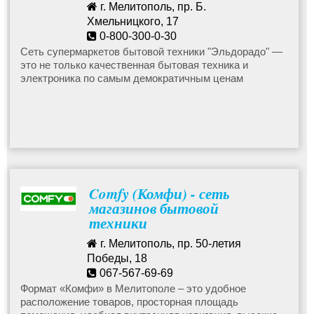
г. Мелитополь, пр. Б.
Хмельницкого, 17
Мониторы
0-800-300-0-30
Сеть супермаркетов бытовой техники "Эльдорадо" —
это не только качественная бытовая техника и
Носители информации
электроника по самым демократичным ценам
Ноутбуки и компьютеры в г. Мелитополь
Периферийные устройства
Comfy (Комфи) - сеть
Планшеты
магазинов бытовой
техники
Программное обеспечение
г. Мелитополь, пр. 50-летия
Победы, 18
067-567-69-69
Расходные материалы для компьютерной техники
info@comfy.ua
Формат «Комфи» в Мелитополе – это удобное
расположение товаров, просторная площадь