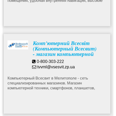
помещения, удобная внутренняя навигация, высокие
стандарты обслуживания, а также наличие
специальных бренд-зон. Каждый покупатель может
легко выбрать товар на полке и сравнить его с другим
благодаря специальной раскладке. Приобрести товар
можно любым удобным способом: в оффлайн- или
онлайн магазине, с помощью мобильного приложения
или кол-центра.
Комп'ютерний Всесвіт
(Компьютерный Всесвит)
- магазин компьютерной
техники
0-800-303-222
tvvml@vsesvit.zp.ua
Компьютерный Всесвит в Мелитополе - сеть
специализированных магазинов. Магазин
компьютерной техники, смартфонов, планшетов,
электронных книг, периферийной техники,
комплектующих и аксессуаров по лучшим ценам.