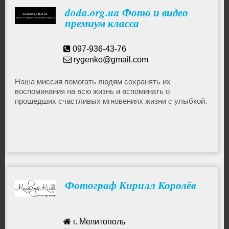
doda.org.ua Фото и видео
Няни, сиделки
премиум класса
Оборудование, производство
097-936-43-76
rygenko@gmail.com
Охрана, безопасность
Наша миссия помогать людям сохранять их
воспоминания на всю жизнь и вспоминать о
прошедших счастливых мгновениях жизни с улыбкой.
Питание, кейтеринг
Ремонт, строительство
Сад, благоустройство
Фотограф Кирилл Королёв
Транспорт, перевозки
г. Мелитополь
Автосервисы