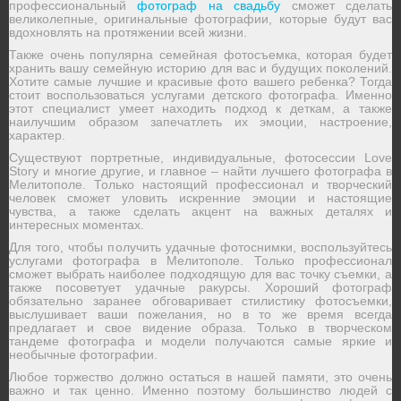
профессиональный
фотограф на свадьбу
сможет сделать
великолепные, оригинальные фотографии, которые будут вас
вдохновлять на протяжении всей жизни.
Также очень популярна семейная фотосъемка, которая будет
хранить вашу семейную историю для вас и будущих поколений.
Хотите самые лучшие и красивые фото вашего ребенка? Тогда
стоит воспользоваться услугами детского фотографа. Именно
этот специалист умеет находить подход к деткам, а также
наилучшим образом запечатлеть их эмоции, настроение,
характер.
Существуют портретные, индивидуальные, фотосессии Love
Story и многие другие, и главное – найти лучшего фотографа в
Мелитополе. Только настоящий профессионал и творческий
человек сможет уловить искренние эмоции и настоящие
чувства, а также сделать акцент на важных деталях и
интересных моментах.
Для того, чтобы получить удачные фотоснимки, воспользуйтесь
услугами фотографа в Мелитополе. Только профессионал
сможет выбрать наиболее подходящую для вас точку съемки, а
также посоветует удачные ракурсы. Хороший фотограф
обязательно заранее обговаривает стилистику фотосъемки,
выслушивает ваши пожелания, но в то же время всегда
предлагает и свое видение образа. Только в творческом
тандеме фотографа и модели получаются самые яркие и
необычные фотографии.
Любое торжество должно остаться в нашей памяти, это очень
важно и так ценно. Именно поэтому большинство людей с