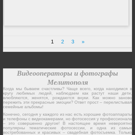
1
2
3
»
Видеооператоры и фотографы
Мелитополя
Когда мы бываем счастливы? Чаще всего, когда находимся в
кругу любимых людей, наблюдаем как растут наши дети,
влюбляются, женятся, рождаются внуки. Как можно заново
пережить эти прекрасные эмоции? Ответ прост – перелистывая
семейные альбомы!
Конечно, сегодня у каждого из нас есть хорошие фотоаппараты
и телефоны с видеокамерами, но фотосессия у профессионала
– это совершенно другое! В настоящее время невероятно
популярны тематические фотосессии, и одна из самых
востребованных и красивых – свадебная фотосъемка. Только