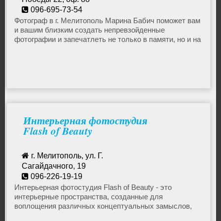
Городские службы
096-695-73-54
Фотограф в г. Мелитополь Марина Бабич поможет вам
и вашим близким создать непревзойденные
IT, интернет, телеком
фотографии и запечатлеть не только в памяти, но и на
фотоснимках прекрасные моменты вашей жизни!
Красота, здоровье
Курсы, тренинги, образование
Интерьерная фотостудия
Праздники, мероприятия
Flash of Beauty
Медиа, реклама, полиграфия
г. Мелитополь, ул. Г.
Сагайдачного, 19
096-226-19-19
Мода и стиль
tseomashko93@gmail.com
Интерьерная фотостудия Flash of Beauty - это
интерьерные пространства, созданные для
воплощения различных концептуальных замыслов,
Фото- и видеосъёмка
творческих идей и коммерческих съемок. В студии