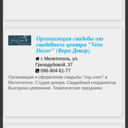
можно получить весь спектр услуг: свадебные,
семейные, детские, выездные фотосессии. Приходите
Турагентства
со своими детками, семьями в студию Flash of Beauty
и создавайте бесценные шедевры своей семьи!
Деловые услуги
Организация свадьбы от
свадебного центра "Vera
Уход за животными
Decor" (Вера Декор)
г. Мелитополь, ул.
Гостиницы
Гризодубовой, 37
096-904-61-77
vera_decor@ukr.net
Организация и оформление свадьбы "под ключ" в
Искусство
Мелитополе. Студия декора. Свадебный координатор.
Выездная церемония. Тематические праздники.
Ведущие, фотографы, видеооператоры, оформление
Другое
зала, шоу-программа, фейерверк, торт, фуршет.
Медицинские услуги