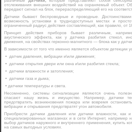
различные
датчики,
которые представляют собой сенсорн
отслеживания внешних воздействий на охраняемый объект. Обн
передают сигнал на блок, перераспределяющий его на соответ
Датчики бывают беспроводные и проводные. Достоинствами
возможность установки в труднодоступных местах и прост
ограниченный радиус действия составляющий, как правило, от 1
Принцип действия приборов бывает различным, наприм
акустического эффекта, как у датчика разбития стекол, и
движения, на свойствах герконно-магнитного — блока как у датчик
В зависимости от того что именно является объектом детекции у
• датчик давления, вибрации и\или движения;
• датчики открытия двери или окна и\или разбития стекла;
• датчики влажности и затопления;
• датчики газа и дыма;
• датчики температуры и света.
Несомненно, системы сигнализации являются очень полезн
спасают нашу жизнь и имущество. Например, датчики те
предотвратить возникновения пожара или вовремя остановит
вибрации и открывания предотвратят угон автомобиля.
Приобрести датчики давления или датчики влажности, как и
специализированных магазинах и в сети Интернет, например н
выбор датчиков наружного и внутреннего применения, купить к
на самых выгодных условиях.