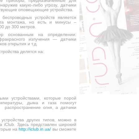
ые приборы, предназначенные для
аружив какую-либо угрозу, датчики
ствующие оповещающие устройства.
 беспроводных устройств является
ота монтажа, но есть и минусы –
00 до 300 метров.
ер основанным на определении:
нфракрасного излучения — датчики
ов открытия и т.д.
стройства делятся на:
ыми устройствами, которые порой
мпературы, дыма и газа помогут
ь распространение огня, а датчики
 устройства других типов, можно в
а iClub. Здесь представлен широкий
оторые на
http://iclub.in.ua/
вы сможете