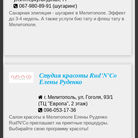
Бассейн
067-980-89-91 (шугаринг)
Сахарная эпиляция - шугаринг в Мелитополе. Эффект
до 3-4 недель. А также услуги био тату и флеш тату в
Антицеллюлитный массаж
Мелитополе.
Баня, сауна
Кератирование и лечение волос
Студия красоты Rud'N'Co
Колорирование
Елены Руденко
Коррекция бровей
г. Мелитополь, ул. Гоголя, 93/1
(ТЦ "Европа", 2 этаж)
096-053-17-36
Косметология
e.rudenko2013@gmail.com
Салон красоты в Мелитополе Елены Руденко
Rud’N’Co приглашает на приятные процедуры.
Выбирайте свою программу красоты!
Лазерная косметология