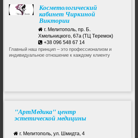
Косметологический
Пилинг
кабинет Чиркиной
Виктории
Пирсинг
г. Мелитополь, пр. Б.
Хмельницкого, 67а (ТЦ Теремок)
+38 096 548 67 14
Покрытие гель-лаком
Главный наш принцип – это профессионализм и
индивидуальное отношение к каждому клиенту
Прически
Маникюр
Солярий
"АртМедика" центр
эстетической медицины
Мезотерапия
г. Мелитополь, ул. Шмидта, 4
Спа процедуры