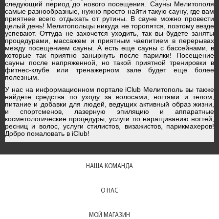
следующий период до нового посещения. Сауны Мелитополя
самые разнообразные, нужно просто найти такую сауну, где вам
приятнее всего отдыхать от рутины. В сауне можно провести
целый день! Мелитопольцы никуда не торопятся, поэтому везде
успевают. Оттуда не захочется уходить, так вы будете заняты
процедурами, массажем и приятным чаепитием в перерывах
между посещением сауны. А есть еще сауны с бассейнами, в
которые так приятно занырнуть после парилки! Посещение
сауны после напряженной, но такой приятной тренировки в
фитнес-клубе или тренажерном зале будет еще более
полезным.
У нас на
информационном портале iClub Мелитополь
вы также
найдете средства по уходу за волосами, ногтями и телом,
питание и добавки для людей, ведущих активный образ жизни,
и спортсменов, лазерную эпиляцию и аппаратные
косметологические процедуры, услуги по наращиванию ногтей,
ресниц и волос, услуги стилистов, визажистов, парикмахеров!
Добро пожаловать в iClub!
НАША КОМАНДА
О НАС
МОЙ МАГАЗИН