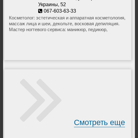
Украины, 52
067-603-63-33
holostyakova@rambler.ru
Косметолог: эстетическая и аппаратная косметология,
массаж лица и шеи, декольте, восковая депиляция.
Мастер ногтевого сервиса: маникюр, педикюр,
покрытие гелем. Массажист: антицеллюлитный,
общий,восстановительный, релакс. Бьюти-мастер:
визаж, наращивание ресниц, художественное
оформление бровей. Обучение, мастер-классы.
Смотреть еще