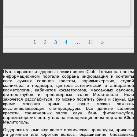
1
2
3
4
…
11
»
Путь к красоте и здоровью лежит через iClub. Только на нашем
информационном портале собрана информация и контакты
всех лучших салонов красоты, парикмахерских, студий
маникюра и педикюра, центров эстетической и аппаратной
косметологии, кабинетов косметологов, массажных салонов,
фитнес-клубов и тренажерных залов Мелитополя. Если
захочется расслабиться, то можно посетить бани и сауны, где
кроме массажа прямо в сауне можно заказать
восстанавливающие спа-процедуры. Все данные салонов
красоты, тренажерных залов, саун, бань, фитнес-клубов,
парикмахерских есть у нас на
информационном портале iClub
Мелитополь
.
Оздоровительные или косметологические процедуры, прически
на длинные или короткие волосы, окрашивание, биозавивка,