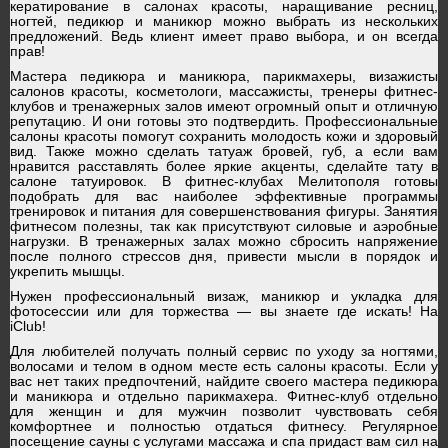
кератирование в салонах красоты, наращивание ресниц,
ногтей, педикюр и маникюр можно выбрать из нескольких
предложений. Ведь клиент имеет право выбора, и он всегда
прав!
Мастера педикюра и маникюра, парикмахеры, визажисты
салонов красоты, косметологи, массажисты, тренеры фитнес-
клубов и тренажерных залов имеют огромный опыт и отличную
репутацию. И они готовы это подтвердить. Профессиональные
салоны красоты помогут сохранить молодость кожи и здоровый
вид. Также можно сделать татуаж бровей, губ, а если вам
нравится расставлять более яркие акценты, сделайте тату в
салоне татуировок. В фитнес-клубах Мелитополя готовы
подобрать для вас наиболее эффективные программы
тренировок и питания для совершенствования фигуры. Занятия
фитнесом полезны, так как присутствуют силовые и аэробные
нагрузки. В тренажерных залах можно сбросить напряжение
после полного стрессов дня, привести мысли в порядок и
укрепить мышцы.
Нужен профессиональный визаж, маникюр и укладка для
фотосессии или для торжества — вы знаете где искать! На
iClub!
Для любителей получать полный сервис по уходу за ногтями,
волосами и телом в одном месте есть салоны красоты. Если у
вас нет таких предпочтений, найдите своего мастера педикюра
и маникюра и отдельно парикмахера. Фитнес-клуб отдельно
для женщин и для мужчин позволит чувствовать себя
комфортнее и полностью отдаться фитнесу. Регулярное
посещение сауны с услугами массажа и спа придаст вам сил на