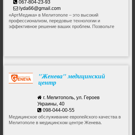
067-804-23-93
lyda66@gmail.com
«АртМедика» в Мелитополе – это высокий
Стрижки
профессионализм, передовые технологии и
эффективное решение ваших проблем. Позвольте
себе стать еще привлекательней!
Тату
Татуаж
Наращивание ногтей
"Женева" медицинский
центр
Фитнес и спорт
г. Мелитополь, ул. Героев
Украины, 40
Чистка лица
098-044-00-55
genevamedlux@gmail.com
Медицинское обслуживание европейского качества в
Мелитополе в медицинском центре Женева.
Шугаринг, восковая эпиляция