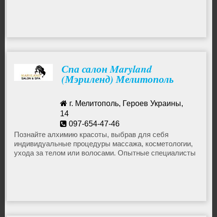
Массаж
Спа салон Maryland
(Мэриленд) Мелитополь
г. Мелитополь, Героев Украины,
14
097-654-47-46
Познайте алхимию красоты, выбрав для себя
индивидуальные процедуры массажа, косметологии,
marylandbeautysalonspa@gmail.com
ухода за телом или волосами. Опытные специалисты
Maryland подберут для вас уникальный комплекс
процедур, после которого ощущение счастья надолго
станет вашим спутником.