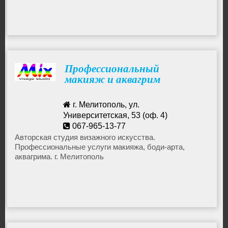
Лазерная эпиляция
Лифтинг
Профессиональный
макияж и аквагрим
Макияж
г. Мелитополь, ул.
Наращивание ресниц
Университетская, 53 (оф. 4)
067-965-13-77
top.roman@gmail.com
Авторская студия визажного искусства.
Омоложение
Профессиональные услуги макияжа, боди-арта,
аквагрима. г. Мелитополь
Парикмахеры
Педикюр