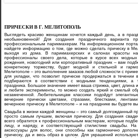
ПРИЧЕСКИ В Г. МЕЛИТОПОЛЬ
Выглядеть красиво женщинам хочется каждый день, а в празд
необыкновенной! Для создания праздничного варианта п
профессиональным парикмахерам. На информационном портала
найдете информацию о том, где можно сделать прическу в Мел
выходя из дома. В парикмахерских и салонах красоты н
профессионалы своего дела, которые в курсе всех модных
рождения, новогодний или корпоративный праздник – вам подбе
конкретному торжеству, будет модной и стильной и гарм
Мелитополе – это выполнение заказов любой сложности с приме
для укладки, что позволит прическе продержаться в течении 
подбираются в соответствии с модными тенденциями, а 
праздника. Большое значение имеет ваша стрижка, цвет, длина и
и любите эксперименты, то можно создать яркий и смелый обр
незамеченной. Любительницам классики подойдут элегантны
вечерние прически цветами, стразами, блестками, лентам
вечернюю прическу в Мелитополе – и на празднике вы будете в
Свадьба в жизни каждой женщины – это самый долгожданный пра
просто самым лучшим, включая прическу. Для создания свад
всего обратится к профессиональным мастерам, которые подбе
лицу, и наряду, и соответствующий стилистике свадьбы. На
аксессуары для волос, они способны как гармонично дополн
прическу, да и весь образ в целом. Для украшений использую