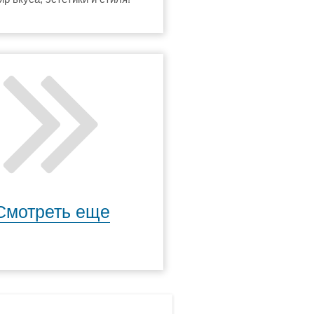
нашу студию красоты, вы
ь в атмосферу комфорта и
ательности. Здесь вы
ете заботу и внимание,
 себе настроение и
ёте индивидуальность.
 ND beauty studio – это
оналы высокого класса,
олк в мире красоты и моды.
Смотреть еще