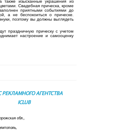
 а также изысканные украшения из
цветами. Свадебная прическа, кроме
 заполнен приятными событиями до
ой, а не беспокоиться о прическе.
нуки, поэтому вы должны выглядеть
дут праздничную прическу с учетом
однимает настроение и самооценку
С РЕКЛАМНОГО АГЕНТСТВА
ICLUB
орожская обл.,
елитополь,