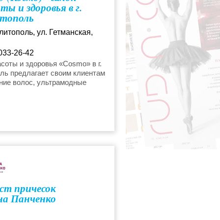
ты и здоровья в г.
ие ресниц
тополь
литополь, ул. Гетманская,
еры
033-26-42
соты и здоровья «Cosmo» в г.
ль предлагает своим клиентам
ние волос, ультрамодные
 прически, йога, фитнес-
гель-лаком
, различные виды массажа,
 обертывания и многое другое.
ия
ст причесок
на Панченко