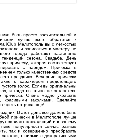
ники быть просто восхитительной и
рически лучше всего обратится к
 iClub Мелитополь вы с легкостью
итополе и записаться к мастеру не
ашего города работают настоящие
 тенденций сезона. Свадьба, День
рут прическу, которая соответствует
онировать с нарядом. Прическа в
нением только качественных средств
всего праздника. Вечерние прически
также с характером предстоящего
 густота волос. Если вы оригинальны
аз, и тогда вы точно не останетесь
е прически. Очень модно украшать
и, красивыми заколками. Сделайте
ыглядеть потрясающе!
здник. В этот день все должно быть
ебной прически в Мелитополе лучше
рут вариант подходящий и к вашему
 пике популярности сейчас разные
ить, так и совершенно преобразить
т заколки, шпильки с декоративными