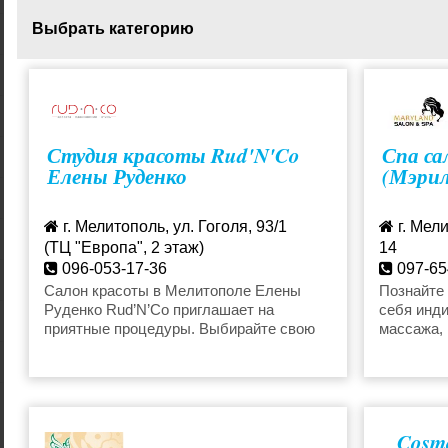
Выбрать категорию
Ламинирование ресниц
Йога
Студия красоты Rud'N'Co
Спа са
Бассейн
Антицеллю
Елены Руденко
(Мэрил
Баня, сауна
Кератиров
г. Мелитополь, ул. Гоголя, 93/1
г. Мел
(ТЦ "Европа", 2 этаж)
14
096-053-17-36
097-65
Колорирование
Коррекция
e.rudenko2013@gmail.com
Салон красоты в Мелитополе Елены
Познайте
Руденко Rud’N’Co приглашает на
себя инд
maryland
приятные процедуры. Выбирайте свою
массажа, 
Косметология
Лазерная 
программу красоты!
или воло
Maryland 
комплекс 
Лазерная эпиляция
Лифтинг
ощущение
вашим сп
Cosmo