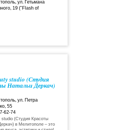
тополь, ул. Гетьмана
ого, 19 ("Flash of
порт
1-38-15
восковая эпиляция
uty studio (Студия
ты Натальи Деркач)
тополь, ул. Петра
о, 55
7-62-74
sotu@yandex.ua
 studio (Студия Красоты
еркач) в Мелитополе – это
р вкуса, эстетики и стиля!