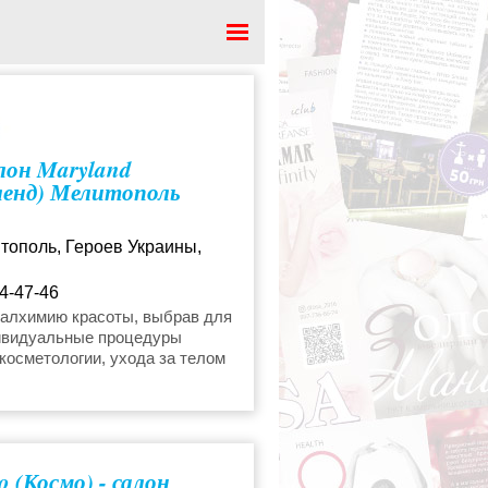
лон Maryland
литный массаж
енд) Мелитополь
ание и лечение волос
итополь, Героев Украины,
4-47-46
 бровей
 алхимию красоты, выбрав для
ивидуальные процедуры
beautysalonspa@gmail.com
косметологии, ухода за телом
косметология
сами. Опытные специалисты
подберут для вас уникальный
процедур, после которого
 счастья надолго станет
утником.
 (Космо) - салон