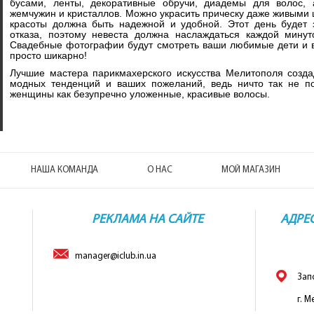
бусами, ленты, декоративные обручи, диадемы для волос,
жемчужин и кристаллов. Можно украсить прическу даже живыми 
красоты должна быть надежной и удобной. Этот день будет
отказа, поэтому невеста должна наслаждаться каждой минут
Свадебные фотографии будут смотреть ваши любимые дети и в
просто шикарно!
Лучшие мастера парикмахерского искусства Мелитополя созда
модных тенденций и ваших пожеланий, ведь ничто так не п
женщины как безупречно уложенные, красивые волосы.
НАША КОМАНДА
О НАС
МОЙ МАГАЗИН
РЕКЛАМА НА САЙТЕ
АДРЕ
manager@iclub.in.ua
Зап
г. М