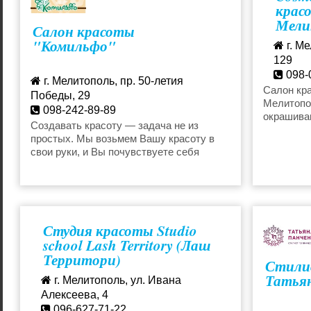
красо
Макияж
Наращиван
Мели
Салон красоты
"Комильфо"
г. Ме
Омоложение
Парикмах
129
098-
г. Мелитополь, пр. 50-летия
Салон кра
Педикюр
Пилинг
Победы, 29
Мелитопо
098-242-89-89
окрашива
vasilina.rudchenko@mail.ru
Создавать красоту — задача не из
стрижки и
Пирсинг
Покрытие 
простых. Мы возьмем Вашу красоту в
аэробика
свои руки, и Вы почувствуете себя
пиллинги,
королевой!
Прически
Маникюр
Солярий
Мезотерап
Студия красоты Studio
school Lash Territory (Лаш
Территори)
Стили
Спа процедуры
Стрижки
Татья
г. Мелитополь, ул. Ивана
Алексеева, 4
Тату
Татуаж
096-627-71-22