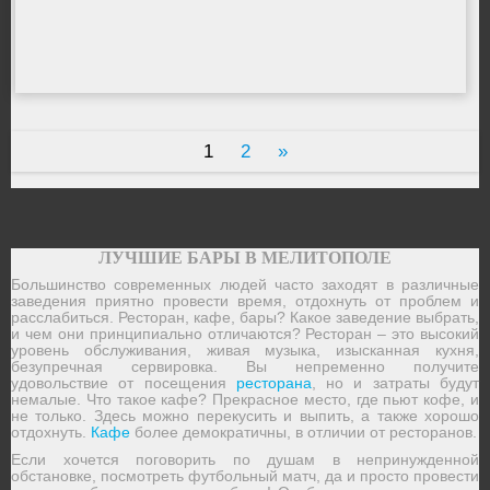
1
2
»
ЛУЧШИЕ БАРЫ В МЕЛИТОПОЛЕ
Большинство современных людей часто заходят в различные
заведения приятно провести время, отдохнуть от проблем и
расслабиться. Ресторан, кафе, бары? Какое заведение выбрать,
и чем они принципиально отличаются? Ресторан – это высокий
уровень обслуживания, живая музыка, изысканная кухня,
безупречная сервировка. Вы непременно получите
удовольствие от посещения
ресторана
, но и затраты будут
немалые. Что такое кафе? Прекрасное место, где пьют кофе, и
не только. Здесь можно перекусить и выпить, а также хорошо
отдохнуть.
Кафе
более демократичны, в отличии от ресторанов.
Если хочется поговорить по душам в непринужденной
обстановке, посмотреть футбольный матч, да и просто провести