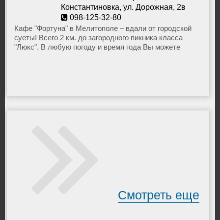
Константиновка, ул. Дорожная, 2в
098-125-32-80
marucya06@mail.ru
Кафе "Фортуна" в Мелитополе – вдали от городской
суеты! Всего 2 км. до загородного пикника класса
"Люкс". В любую погоду и время года Вы можете
отведать изумительный шашлык, каре ягненка, стейк,
приготовленные на огне.
Смотреть еще