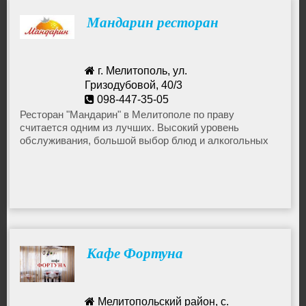
Мандарин ресторан
г. Мелитополь, ул.
Гризодубовой, 40/3
098-447-35-05
Ресторан "Мандарин" в Мелитополе по праву
считается одним из лучших. Высокий уровень
обслуживания, большой выбор блюд и алкогольных
напитков, красивый и совершенный по стилю дизайн
заведения порадуют даже самого взыскательного
гурмана и эстета. С первых минут пребывания в этом
ресторане Мелитополя, вы настроитесь на
длительный отдых и приятное времяпровождение.
Кафе Фортуна
Мелитопольский район, с.