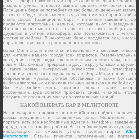
досуг – добро пожаловать в бары! Особенно если не хочется
позднего ужина, а просто выпить коктейль или бокал пива.
Посещение бара не потребует от вас больших денежных затрат,
а веселья будет очень много, ведь ассортимент барной стойки
очень широк. Традиционно бары – питейные заведения, где
продаются алкогольные напитки, которые пьют в заведении.
Это прекрасное место отдыха для тех, кто хочет пообщаться с
друзьями в уютной атмосфере, или познакомиться с кем-то,
угостив коктейлем. В некоторых барах продается еда, иногда
бары являются частью ресторанного комплекса.
Бары Мелитополя являются излюбленными местами отдыха
для жителей нашего города всех возрастов. Развлекательные
заведения всегда рады как постоянным посетителям, так и
новым. Вас ожидает прекрасный досуг в кругу близких и друзей,
а также новые, интересные знакомства, ведь атмосфера
легкости и веселья к этому располагает. Бары Мелитополя – это
современная музыка, уютная обстановка, а также большой
выбор алкогольных и прохладительных напитков на любой вкус.
Все мы любим места, которые делают наши вечера
особенными, куда хочется приходить снова и снова, чтобы
получить от посещения массу положительных эмоций.
КАКОЙ ВЫБРАТЬ БАР В МЕЛИТОПОЛЕ
На популярном городском портале iClub вы найдете перечень
самых популярных и посещаемых баров Мелитополя. На
портале есть все необходимые адреса и телефоны заведений
города, а также график работы. Всю необходимую и актуальную
информацию вы сможете узнать, посетив портал
iClub
Мелитополя
. Отзывы клиентов, оставленные на портале,