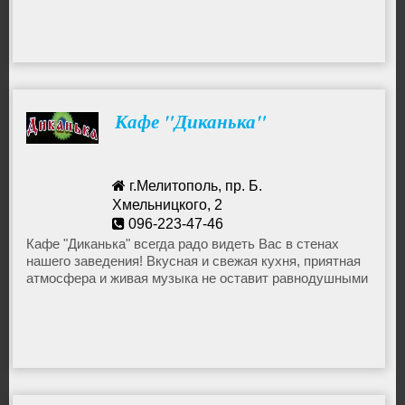
Боулинг
Кафе
Кафе "Диканька"
Кино-театр
г.Мелитополь, пр. Б.
Концерты
Хмельницкого, 2
096-223-47-46
Кафе "Диканька" всегда радо видеть Вас в стенах
Ночные клубы
нашего заведения! Вкусная и свежая кухня, приятная
атмосфера и живая музыка не оставит равнодушными
никого!
Пиццерии
Рестораны