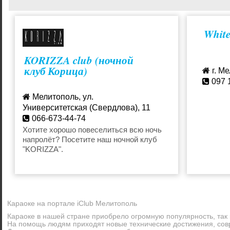
Тренинги
Фестивали
Whit
KORIZZA club (ночной
Выставки
Доставка 
клуб Корица)
г. Ме
097 
Суши
Кальянная
Мелитополь, ул.
Университетская (Свердлова), 11
066-673-44-74
Караоке
Активный 
Хотите хорошо повеселиться всю ночь
напролёт? Посетите наш ночной клуб
"KORIZZA".
Бары
Бильярд
Боулинг
Кафе
Караоке на портале iClub Мелитополь
Кино-театр
Концерты
Караоке в нашей стране приобрело огромную популярность, так 
На помощь людям приходят новые технические достижения, сов