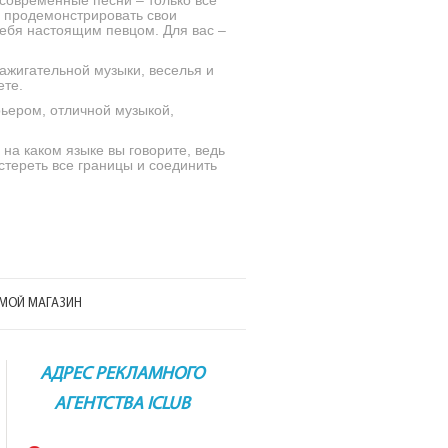
современные песни – только все
е продемонстрировать свои
ебя настоящим певцом. Для вас –
зажигательной музыки, веселья и
ете.
ьером, отличной музыкой,
на каком языке вы говорите, ведь
стереть все границы и соединить
МОЙ МАГАЗИН
АДРЕС РЕКЛАМНОГО
АГЕНТСТВА ICLUB