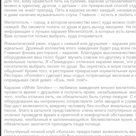
Для тех, кому нравиться петь на публике, караоке устанавливает
можно в одиночку, дуэтом, с детьми – это прекрасный способ отд
пению не знает преград. Петь в караоке может каждый, независи
Ночные клубы
Пиццерии
и даже наличия музыкального слуха. Главное – хотеть и любить п
Мелитополь – город, в котором множество мест, куда можно пойт
семьей. Вы сможете попеть от души и дать выход эмоциям. На 
Рестораны
информация о лучших караоке Мелитополя, в которых есть каче
Вам останется только выбрать, куда отправиться.
Романтический ужин, отдых с семьей или друзьями – караоке ре
идеально. Дружный коллектив этого заведения будет рад всем го
Главная фишка ресторана – караоке. Благодаря высококачеств
оборудования ваш голос будет звучать совсем по-другому и позв
вокальные таланты. В «Помидоре» отличное караоке меню, что 
посетителю выбрать песню по душе. Вы окунетесь в море позити
общения! Кроме того, в ресторане прекрасная изумительная кух
Ресторан «Pomidor» сделает ваш отдых потрясающе веселым и 
оправдывая свой девиз: «Ешь, пей, пой!».
Караоке «White Smoke» — любимое заведения многих мелитопол
провести время с друзьями и получить яркие, незабываемые эмо
того, чтобы отлично петь, не обязательно быть супер-певцом.
оборудования вы непременно почувствуете себя звездой и сорв
бар даст возможность каждому человеку без особых вокальных 
песни, благо в каталоге представлено очень много популярных х
отлично проведете время в приятной и комфортной обстановке. 
интерьер, необычный и запоминающийся. Великолепная кухня, 
обязательно захочется приходить сюда почаще.
Популярный ночной клуб «Korizza» предоставит возможность вес