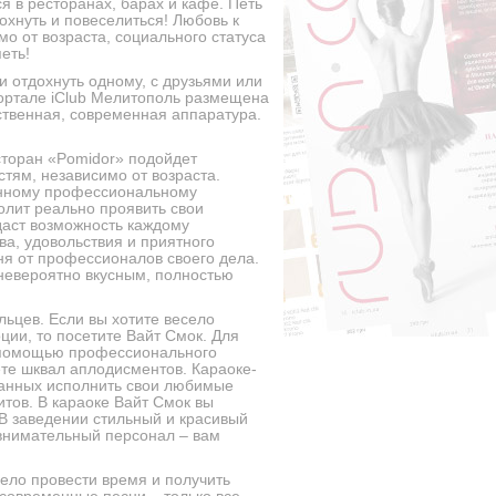
ся в ресторанах, барах и кафе. Петь
охнуть и повеселиться! Любовь к
мо от возраста, социального статуса
еть!
и отдохнуть одному, с друзьями или
портале iClub Мелитополь размещена
ственная, современная аппаратура.
сторан «Pomidor» подойдет
стям, независимо от возраста.
енному профессиональному
олит реально проявить свои
даст возможность каждому
ва, удовольствия и приятного
ня от профессионалов своего дела.
невероятно вкусным, полностью
ьцев. Если вы хотите весело
ции, то посетите Вайт Смок. Для
 С помощью профессионального
ете шквал аплодисментов. Караоке-
данных исполнить свои любимые
итов. В караоке Вайт Смок вы
В заведении стильный и красивый
внимательный персонал – вам
ело провести время и получить