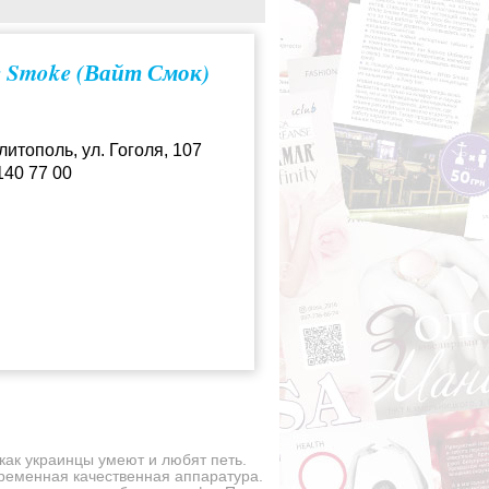
e Smoke (Вайт Смок)
еды
литополь, ул. Гоголя, 107
140 77 00
отдых
как украинцы умеют и любят петь.
ременная качественная аппаратура.