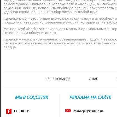
заряд положительных эмоций! Вас ожидают хиты прошлых лет и 
самое лучшее. Побывав на караоке пати в «Корице», вы сможет
вокальные данные, исполнить любимую песню и почувствовать с
удобная сцена, обширный выбор хитов на любой вкус.
Караоке-клуб – это лучшая возможность окунуться в атмосферу 
праздника, невероятно фееричные эмоции, которые вы не забуд
Ночной клуб «Korizzza» привлекает модным оригинальным интер
качественным обслуживанием.
Караоке – уникальное явления, объединяющее людей. Неважно, 
песни – это музыка души. А караоке – это отличная возможность 
сердца.
НАША КОМАНДА
О НАС
МЫ В СОЦСЕТЯХ
РЕКЛАМА НА САЙТЕ
FACEBOOK
manager@iclub.in.ua