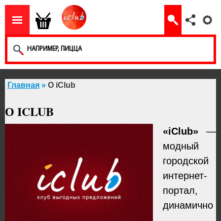
Главная
»
О iClub
О ICLUB
«iClub»
—
модный
городской
интернет-
портал,
динамично