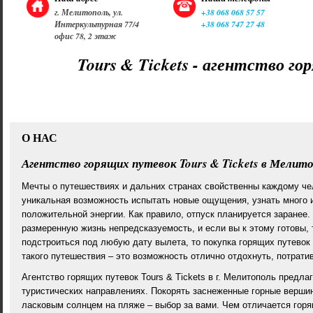
г. Мелитополь, ул.
+38 068 068 57 57
Интеркультурная 77/4
+38 068 747 27 48
офис 78, 2 этаж
Tours & Tickets - агентство г
О НАС
Агентство горящих путевок Tours & Tickets в Мелит
Мечты о путешествиях и дальних странах свойственны каждому чел
уникальная возможность испытать новые ощущения, узнать много и
положительной энергии. Как правило, отпуск планируется заранее. 
размеренную жизнь непредсказуемость, и если вы к этому готовы, 
подстроиться под любую дату вылета, то покупка горящих путевок 
такого путешествия – это возможность отлично отдохнуть, потрати
Агентство горящих путевок Tours & Tickets в г. Мелитополь предл
туристических направлениях. Покорять заснеженные горные верши
ласковым солнцем на пляже – выбор за вами. Чем отличается горя