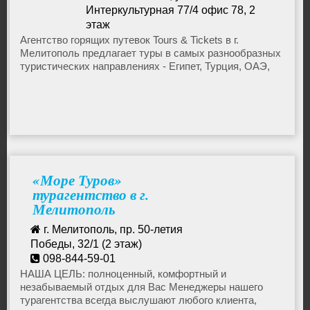
Интеркультурная 77/4 офис 78, 2
Горящие туры на Кубу
этаж
+38 068 068 57 57
Агентство горящих путевок Tours & Tickets в г.
Мелитополь предлагает туры в самых разнообразных
mel.tat.ua@gmail.com
Горящие туры на Бали
туристических направлениях - Египет, Турция, ОАЭ,
Болгария, Черногория, Мальдивы, Шри Ланка,
Доминикана, Куба, Европа.
Горящие туры на Кипр
Горящие туры в Шри Ланку
«Море Туров»
Горящие туры в Черногорию
турагентство в г.
Мелитополь
Горящие туры в Турцию
г. Мелитополь, пр. 50-летия
Победы, 32/1 (2 этаж)
098-844-59-01
Горящие туры в Тунис
moreturov_mel@mail.ru
НАША ЦЕЛЬ: полноценный, комфортный и
незабываемый отдых для Вас Менеджеры нашего
турагентства всегда выслушают любого клиента,