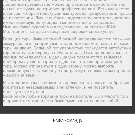
Желанное путешествие можно организовать самостоятельно,
но все же лучше довериться профессионалам. Есть множество
нюансов, которые неискушенные туристы предусмотреть просто
не в состоянии. Лучше выбрать надежное турагентство, которое
имеет хорошую репутацию и многолетний опыт работы.
Именно такие турфирмы представлены на портале iClub
Мелитополь, которые окажут вам широкий спектр услуг.
Горящие туры бывают самой разной направленности: пляжные,
экскурсионные, спортивные, гастрономические, романтические
туры на двоих. Большой популярностью пользуются автобусные
горящие туры в Европу в г. Мелитополь. Вы определяетесь со
своими пожеланиями, а дальше уже турагентство займется
подбором лучшего варианта для вас, а также организацией
тура. Можно отправиться в одну страну, можно выбрать
насыщенную экскурсионную программу по нескольким странам
– выбор за вами.
Мы подарим вам возможность прекрасно отдохнуть, набраться
позитива и незабываемых впечатлений, и не потратить
большую сумму денег.
Выбирайте любые горящие туры на портале iClub Мелитополь
и привозите яркие и не забываемые впечатления с собой.
НАША КОМАНДА