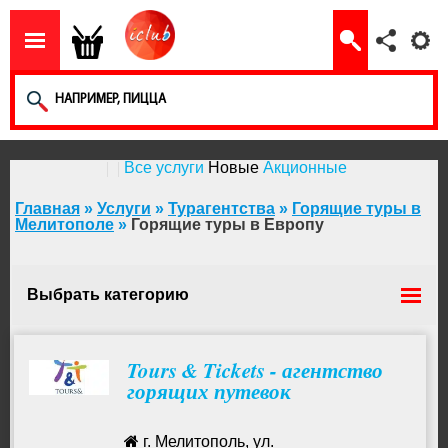
Все услуги
Новые
Акционные
Главная
»
Услуги
»
Турагентства
»
Горящие туры в
Мелитополе
»
Горящие туры в Европу
Выбрать категорию
Горящие туры на Новый год
Tours & Tickets - агентство
горящих путевок
Горящие туры на Мальдивы
г. Мелитополь, ул.