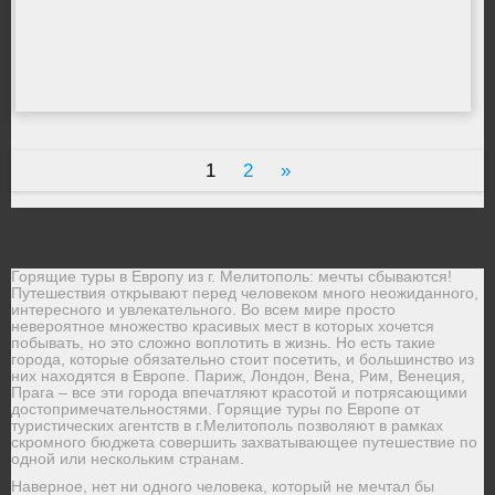
1
2
»
Горящие туры в Европу из г. Мелитополь: мечты сбываются!
Путешествия открывают перед человеком много неожиданного,
интересного и увлекательного. Во всем мире просто
невероятное множество красивых мест в которых хочется
побывать, но это сложно воплотить в жизнь. Но есть такие
города, которые обязательно стоит посетить, и большинство из
них находятся в Европе. Париж, Лондон, Вена, Рим, Венеция,
Прага – все эти города впечатляют красотой и потрясающими
достопримечательностями. Горящие туры по Европе от
туристических агентств в г.Мелитополь позволяют в рамках
скромного бюджета совершить захватывающее путешествие по
одной или нескольким странам.
Наверное, нет ни одного человека, который не мечтал бы