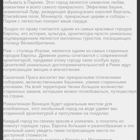
побывать в Париже. Этот город является символом любви,
романтики и всего самого прекрасного. Эйфелева башня,
знаменитый Лувр, резиденция французских королей Версаль,
Елисейские поля, Монмартр, прекрасные церкви и соборы –
Париж с легкостью покорит ваше сердце.
Лондон по праву считается одним из самых красивых городов
Европы, его история, культура, архитектура просто уникальны,
подтверждением являются миллионы туристов, посещающих
столицу Великобритании.
Рим – столица Италии, является одним из самых старинных
городов Европы. Древние руины сочетаются с современной
архитектурой, придавая этому городу свою особую ауру.
Ценителей уникальных достопримечательностей в Риме ждут
потрясающие эмоции и впечатления.
Сказочная Прага восхитит вас прекрасными готическими
соборами, величественными башнями, узкими старинными
улочками. На всей территории Чехии большое количество
старинных замков, которыми можно полюбоваться, путешествуя
по стране.
Романтичная Венеция будет идеальным местом для
влюбленных, этот необычный город на воде удивит вас
старинной архитектурой и прогулками на гондолах.
Каждый город по-своему красив и уникален, а посетить их
помогут горящие туры, Европа большая и разнообразная и это
реальный шанс увидеть такие потрясающие места по
доступной стоимости.
Где купить горящие путевки в Европу в г. Мелитополь