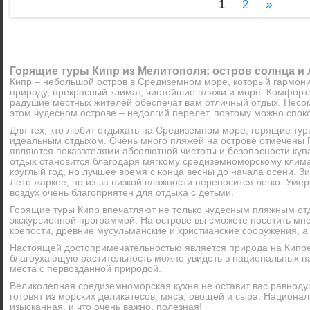
1
2
»
Горящие туры Кипр из Мелитополя: остров солнца и
Кипр – небольшой остров в Средиземном море, который гармони
природу, прекрасный климат, чистейшие пляжи и море. Комфорт
радушие местных жителей обеспечат вам отличный отдых. Несо
этом чудесном острове – недолгий перелет, поэтому можно спок
Для тех, кто любит отдыхать на Средиземном море, горящие тур
идеальным отдыхом. Очень много пляжей на острове отмечены 
являются показателями абсолютной чистоты и безопасности ку
отдых становится благодаря мягкому средиземноморскому клима
круглый год, но лучшее время с конца весны до начала осени. З
Лето жаркое, но из-за низкой влажности переносится легко. Ум
воздух очень благоприятен для отдыха с детьми.
Горящие туры Кипр впечатляют не только чудесным пляжным от
экскурсионной программой. На острове вы сможете посетить мн
крепости, древние мусульманские и христианские сооружения, а
Настоящей достопримечательностью является природа на Кипре
благоухающую растительность можно увидеть в национальных па
места с первозданной природой.
Великолепная средиземноморская кухня не оставит вас равнод
готовят из морских деликатесов, мяса, овощей и сыра. Национал
изысканная, и что очень важно, полезная!