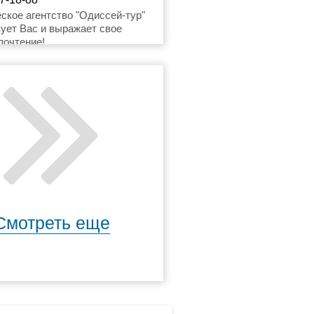
ytur888@yandex.ru
ское агентство "Одиссей-тур"
ует Вас и выражает свое
почтение!
Смотреть еще