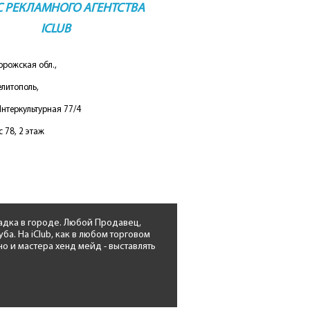
С РЕКЛАМНОГО АГЕНТСТВА
ICLUB
орожская обл.,
елитополь,
Интеркультурная 77/4
 78, 2 этаж
адка в городе. Любой Продавец,
. На iClub, как в любом торговом
о и мастера хенд мейд - выставлять