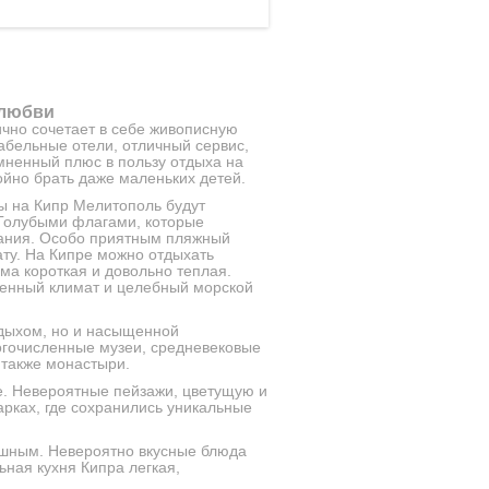
 любви
чно сочетает в себе живописную
абельные отели, отличный сервис,
мненный плюс в пользу отдыха на
ойно брать даже маленьких детей.
ы на Кипр Мелитополь будут
Голубыми флагами, которые
пания. Особо приятным пляжный
ту. На Кипре можно отдыхать
има короткая и довольно теплая.
еренный климат и целебный морской
дыхом, но и насыщенной
огочисленные музеи, средневековые
 также монастыри.
. Невероятные пейзажи, цветущую и
рках, где сохранились уникальные
ушным. Невероятно вкусные блюда
ьная кухня Кипра легкая,