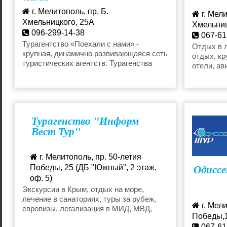
г. Мелитополь, пр. Б.
г. Мели
Хмельницкого, 25А
Хмельниц
096-299-14-38
067-61
melitopol@poehalisnami.com
Турагентство «Поехали с нами» -
angelt
Отдых в 
крупная, динамично развивающаяся сеть
отдых, кр
туристических агентств. Турагенства
отели, ав
мирового уровня в Мелитополе
Турагенство "Информ
Вест Тур"
г. Мелитополь, пр. 50-летия
Одиссе
Победы, 25 (ДБ "Южный", 2 этаж,
оф. 5)
067-703-66-97
Экскурсии в Крым, отдых на море,
лечение в санаториях, туры за рубеж,
infovest@mail.ru
г. Мели
евровизы, легализация в МИД, МВД,
Победы,
МЮ.
067-61