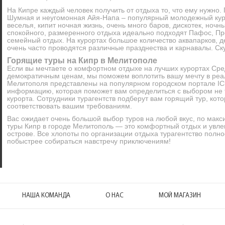
На Кипре каждый человек получить от отдыха то, что ему нужно. 
Шумная и неугомонная Айя-Напа – популярный молодежный кур
веселья, кипит ночная жизнь, очень много баров, дискотек, ночн
спокойного, размеренного отдыха идеально подходят Пафос, Пр
семейный отдых. На курортах большое количество аквапарков, д
очень часто проводятся различные празднества и карнавалы. Ску
Горящие туры на Кипр в Мелитополе
Если вы мечтаете о комфортном отдыхе на лучших курортах Сре
демократичным ценам, мы поможем воплотить вашу мечту в реал
Мелитополя представлены на популярном городском портале ICl
информацию, которая поможет вам определиться с выбором не т
курорта. Сотрудники турагентств подберут вам горящий тур, кот
соответствовать вашим требованиям.
Вас ожидает очень большой выбор туров на любой вкус, по мак
туры Кипр в городе Мелитополь — это комфортный отдых и увле
острове. Все хлопоты по организации отдыха турагентство полно
побыстрее собираться навстречу приключениям!
НАША КОМАНДА
О НАС
МОЙ МАГАЗИН