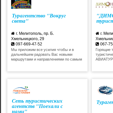
Горящие туры в Испанию
Горящие т
Турагентство "Вокруг
"ДИМ
света"
турист
Горящие туры в Израиль
Горящие т
г. Мелитополь, пр. Б.
г. Мели
Горящие туры в Европу
Горящие т
Хмельницкого, 29
Хмельниц
097-669-47-52
067-75
vokrug.mel@gmail.com
Мы приложим все усилия чтобы и в
Горящие т
Горящие туры в Грецию
Горящие т
дальнейшем радовать Вас новыми
туристич
маршрутами и направлениями по самым
АВИАТУР"
доступным ценам!!!
Испании, 
Приятные
Сеть туристических
Тураге
агентств "Поехали с
нами"