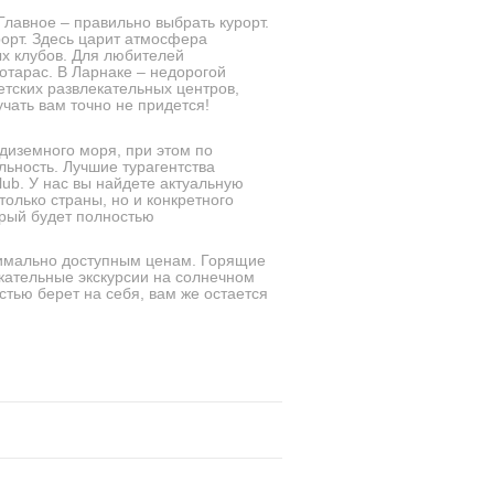
Главное – правильно выбрать курорт.
орт. Здесь царит атмосфера
ых клубов. Для любителей
отарас. В Ларнаке – недорогой
етских развлекательных центров,
чать вам точно не придется!
диземного моря, при этом по
ьность. Лучшие турагентства
ub. У нас вы найдете актуальную
олько страны, но и конкретного
орый будет полностью
симально доступным ценам. Горящие
кательные экскурсии на солнечном
стью берет на себя, вам же остается