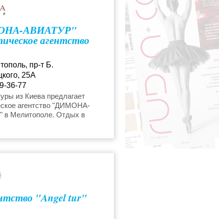
уры в Индию
ОНА-АВИАТУР"
ическое агентство
уры в Египет
тополь, пр-т Б.
уры в Доминикану
кого, 25А
9-36-77
уры из Киева предлагает
уры в Болгарию
еское агентство "ДИМОНА-
 в Мелитополе. Отдых в
Турции, Хорватии, Черногории.
 цены.
нтство "Angel tur"