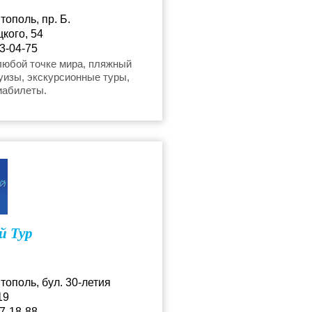
тополь, пр. Б.
кого, 54
3-04-75
ur@mail.ru
любой точке мира, пляжный
уизы, экскурсионные туры,
иабилеты.
й Тур
тополь, бул. 30-летия
19
7-18-88