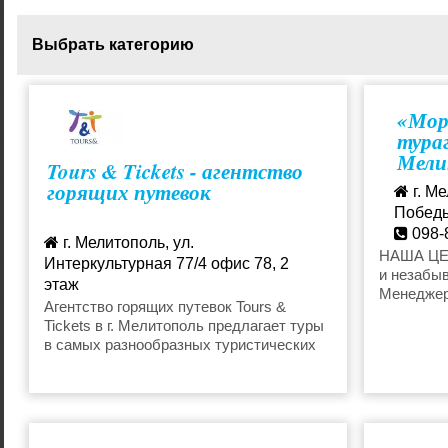
Выбрать категорию
Горящие туры на Новый год
Горящие т
«Мор
тураг
Мели
Tours & Tickets - агентство
Горящие туры на Кубу
Горящие т
горящих путевок
г. Ме
Победы,
Горящие туры на Кипр
Горящие т
098-
г. Мелитополь, ул.
more
НАША ЦЕЛ
Интеркультурная 77/4 офис 78, 2
и незабы
этаж
Горящие туры в Черногорию
Горящие т
Менеджер
+38 068 068 57 57
Агентство горящих путевок Tours &
выслушаю
Tickets в г. Мелитополь предлагает туры
mel.tat.ua@gmail.com
для вас т
в самых разнообразных туристических
ваши зап
Горящие туры в Тунис
Горящие т
направлениях - Египет, Турция, ОАЭ,
требоват
Болгария, Черногория, Мальдивы, Шри
и Вы убед
Ланка, Доминикана, Куба, Европа.
Вас и все
Горящие туры в ОАЭ
Горящие т
отдых при
отсутстви