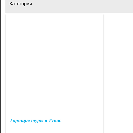
Категории
Горящие туры на Новый год
Горящие т
Горящие туры на Кубу
Горящие т
Горящие туры на Кипр
Горящие т
Горящие туры в Черногорию
Горящие т
Горящие туры в Тунис
Горящие т
Горящие туры в ОАЭ
Горящие т
Горящие туры в Тунис
Горящие туры в Испанию
Горящие т