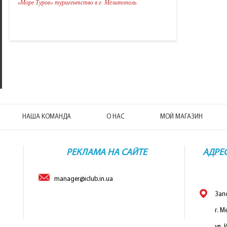
«Море Туров» турагентство в г. Мелитополь
Горящие туры в Израиль
Горящие т
Горящие туры в Европу
Горящие т
Горящие туры в Грецию
Горящие т
НАША КОМАНДА
О НАС
МОЙ МАГАЗИН
РЕКЛАМА НА САЙТЕ
АДРЕ
manager@iclub.in.ua
Зап
г. М
ул. 