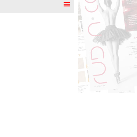
уры на Мальдивы
уры на Бали
уры в Шри Ланку
уры в Турцию
уры в Таиланд
уры в Италию
уры в Индию