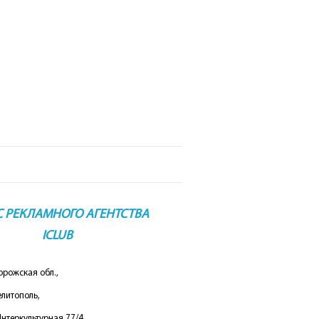
уры в Египет
уры в Доминикану
уры в Болгарию
С РЕКЛАМНОГО АГЕНТСТВА
ICLUB
орожская обл.,
елитополь,
Интеркультурная 77/4