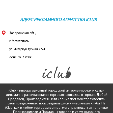
Горящие туры в Тунис
АДРЕС РЕКЛАМНОГО АГЕНТСТВА ICLUB
Горящие туры в Таиланд
Запорожская обл.,
Горящие туры в ОАЭ
г. Мелитополь,
ул. Интеркультурная 77/4
Горящие туры в Италию
офис 78, 2 этаж
Горящие туры в Испанию
Горящие туры в Индию
iClub – информационный городской интернет-портал и самая
динамично развивающаяся торговая площадка в городе. Любой
Горящие туры в Израиль
Продавец, Производитель или Специалист может разместить
свои предложения, присоединившись к участникам клуба. На
iClub, как в любом торговом центре, могут размещаться не только
Производители и Продавцы товаров и услуг широкого
Горящие туры в Египет