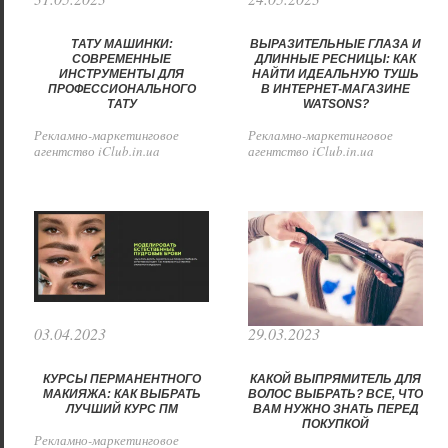
ТАТУ МАШИНКИ:
ВЫРАЗИТЕЛЬНЫЕ ГЛАЗА И
СОВРЕМЕННЫЕ
ДЛИННЫЕ РЕСНИЦЫ: КАК
ИНСТРУМЕНТЫ ДЛЯ
НАЙТИ ИДЕАЛЬНУЮ ТУШЬ
ПРОФЕССИОНАЛЬНОГО
В ИНТЕРНЕТ-МАГАЗИНЕ
ТАТУ
WATSONS?
Рекламно-маркетинговое
Рекламно-маркетинговое
агентство iClub.in.ua
агентство iClub.in.ua
03.04.2023
29.03.2023
КУРСЫ ПЕРМАНЕНТНОГО
КАКОЙ ВЫПРЯМИТЕЛЬ ДЛЯ
МАКИЯЖА: КАК ВЫБРАТЬ
ВОЛОС ВЫБРАТЬ? ВСЕ, ЧТО
ЛУЧШИЙ КУРС ПМ
ВАМ НУЖНО ЗНАТЬ ПЕРЕД
ПОКУПКОЙ
Рекламно-маркетинговое