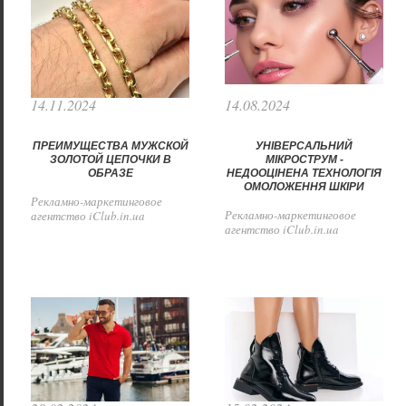
14.11.2024
14.08.2024
ПРЕИМУЩЕСТВА МУЖСКОЙ
УНІВЕРСАЛЬНИЙ
ЗОЛОТОЙ ЦЕПОЧКИ В
МІКРОСТРУМ -
ОБРАЗЕ
НЕДООЦІНЕНА ТЕХНОЛОГІЯ
ОМОЛОЖЕННЯ ШКІРИ
Рекламно-маркетинговое
Рекламно-маркетинговое
агентство iClub.in.ua
агентство iClub.in.ua