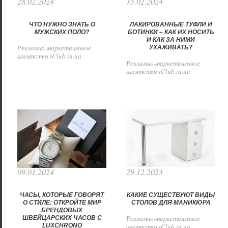
28.02.2024
15.02.2024
ЧТО НУЖНО ЗНАТЬ О
ЛАКИРОВАННЫЕ ТУФЛИ И
МУЖСКИХ ПОЛО?
БОТИНКИ – КАК ИХ НОСИТЬ
И КАК ЗА НИМИ
Рекламно-маркетинговое
УХАЖИВАТЬ?
агентство iClub.in.ua
Рекламно-маркетинговое
агентство iClub.in.ua
09.01.2024
29.12.2023
ЧАСЫ, КОТОРЫЕ ГОВОРЯТ
КАКИЕ СУЩЕСТВУЮТ ВИДЫ
О СТИЛЕ: ОТКРОЙТЕ МИР
СТОЛОВ ДЛЯ МАНИКЮРА
БРЕНДОВЫХ
Рекламно-маркетинговое
ШВЕЙЦАРСКИХ ЧАСОВ С
LUXCHRONO
агентство iClub.in.ua