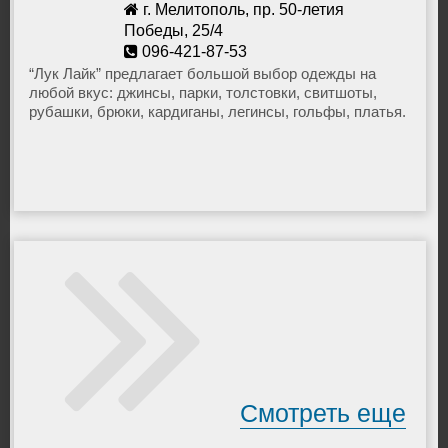
г. Мелитополь, пр. 50-летия
Победы, 25/4
096-421-87-53
2016looklike@gmail.com
“Лук Лайк” предлагает большой выбор одежды на
любой вкус: джинсы, парки, толстовки, свитшоты,
рубашки, брюки, кардиганы, легинсы, гольфы, платья.
В наличии молодежная одежда в Мелитополе не
только фабричной Турции, но и от ведущих
производителей: Tommy Hilfiger, Diesel, Dilvin,
Dsquared2, которая отличается высоким качеством,
практичностью и стильным дизайном.
Смотреть еще