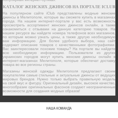
КАТАЛОГ ЖЕНСКИХ ДЖИНСОВ НА ПОРТАЛЕ ICLUB
На популярном сайте iClub представлены модные женские
джинсы в Мелитополе, которые вы сможете купить в магазинах
города. На нашем интернет-портале у вас есть возможность
просмотреть ассортимент женских джинсов онлайн, а также
ознакомиться с отзывами на данную категорию товаров. На
нашем ресурсе вы найдете номера телефонов всех магазинов,
по которым можно узнать цены, а также другую необходимую
вам информацию. Для более удобного выбора, наш сайт
содержит описание товаров с качественными фотографиями.
Вас заинтересовали похожие товары? На портале вы найдете
всю необходимую информацию. Пользователи из других
украинских городов могут купить женские джинсы онлайн в
интернет-магазинах Мелитополя, которые обеспечат доставку
товара во все регионы страны.
Магазины женской одежды Мелитополя предлагают своим
покупателям самые стильные и актуальные джинсы от ведущих
мировых брендов. Нужно только выбрать правильную модель
на свой вкус и фигуру. Оригинальный дизайн, высокое качество,
многообразие оригинальных фасонов создают неограниченные
возможности для создания модных образов!
НАША КОМАНДА