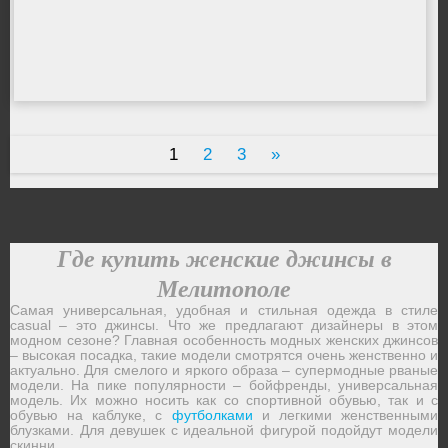
1
2
3
»
Где купить женские джинсы в
Мелитополе
Самая универсальная, удобная и стильная одежда в стиле
casual – это джинсы. Что же предлагают дизайнеры в этом
модном сезоне? Главная особенность модных женских джинсов
– высокая посадка, такие модели смотрятся очень женственно и
актуально. Для смелого и яркого образа – супермодные рваные
модели. На пике популярности – бойфренды, универсальная
модель. Их можно носить как со спортивной обувью, так и с
обувью на каблуке, с
футболками
и легкими женственными
блузками. Для девушек с идеальной фигурой подойдут модели
скинни.