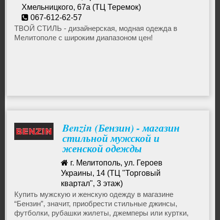
Хмельницкого, 67а (ТЦ Теремок)
Женские спортивные костюмы
067-612-62-57
world.woman.2017@gmail.com
ТВОЙ СТИЛЬ - дизайнерская, модная одежда в
Мелитополе с широким диапазоном цен!
Комбинезоны женские
Носки, чулки и колготки
Шорты и юбки
Benzin (Бензин) - магазин
Футболки и майки
стильной мужской и
женской одежды
Свитера и кардиганы
г. Мелитополь, ул. Героев
Украины, 14 (ТЦ "Торговый
квартал", 3 этаж)
Пиджаки и жилеты
067-999-29-79
Купить мужскую и женскую одежду в магазине
“Бензин”, значит, приобрести стильные джинсы,
colo17@mail.ru
футболки, рубашки жилеты, джемперы или куртки,