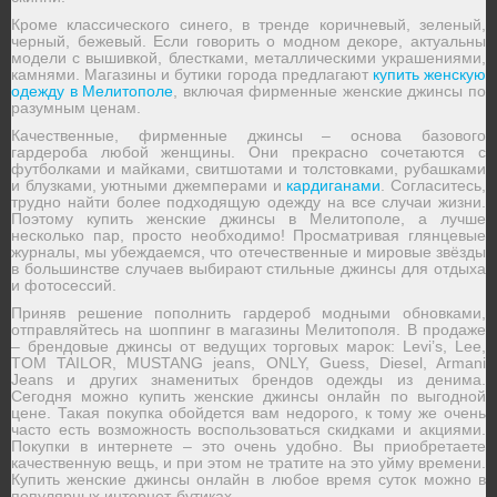
Кроме классического синего, в тренде коричневый, зеленый,
черный, бежевый. Если говорить о модном декоре, актуальны
модели с вышивкой, блестками, металлическими украшениями,
камнями. Магазины и бутики города предлагают
купить женскую
одежду в Мелитополе
, включая фирменные женские джинсы по
разумным ценам.
Качественные, фирменные джинсы – основа базового
гардероба любой женщины. Они прекрасно сочетаются с
футболками и майками, свитшотами и толстовками, рубашками
и блузками, уютными джемперами и
кардиганами
. Согласитесь,
трудно найти более подходящую одежду на все случаи жизни.
Поэтому купить женские джинсы в Мелитополе, а лучше
несколько пар, просто необходимо! Просматривая глянцевые
журналы, мы убеждаемся, что отечественные и мировые звёзды
в большинстве случаев выбирают стильные джинсы для отдыха
и фотосессий.
Приняв решение пополнить гардероб модными обновками,
отправляйтесь на шоппинг в магазины Мелитополя. В продаже
– брендовые джинсы от ведущих торговых марок: Levi’s, Lee,
TOM TAILOR, MUSTANG jeans, ONLY, Guess, Diesel, Armani
Jeans и других знаменитых брендов одежды из денима.
Сегодня можно купить женские джинсы онлайн по выгодной
цене. Такая покупка обойдется вам недорого, к тому же очень
часто есть возможность воспользоваться скидками и акциями.
Покупки в интернете – это очень удобно. Вы приобретаете
качественную вещь, и при этом не тратите на это уйму времени.
Купить женские джинсы онлайн в любое время суток можно в
популярных интернет-бутиках.