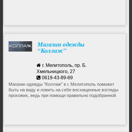
Женское нижнее белье
которые прослужат долго и не утратят свой
первоначальный вид после первой же стирки.
Кофты
Джинсы женские
Магазин одежды
“Коллаж”
Брюки и леггинсы
г. Мелитополь, пр. Б.
Блузки и рубашки
Хмельницкого, 27
0619-43-89-69
artemova_y@bk.ru
Магазин одежды “Коллаж” в г. Мелитополь поможет
Платья и туники
быть на виду и ловить на себе восхищенные взгляды
прохожих, ведь при помощи правильно подобранной
вещи, даже повседневный образ станет достойным
Купальники
глянцевой обложки.