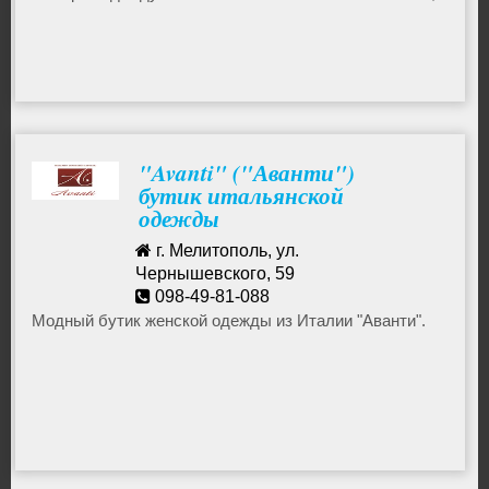
а наши консультанты с радостью вам в этом помогут.
Каждая примерка превратится в увлекательный показ,
а каждая приобретённая вещь станет особенной и
любимой.
"Avanti" ("Аванти")
бутик итальянской
одежды
г. Мелитополь, ул.
Чернышевского, 59
098-49-81-088
Модный бутик женской одежды из Италии "Аванти".