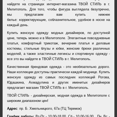
найдете на страницах интернет-магазина ТВОЙ СТИЛЬ в г.
Мелитополь. Для того, чтобы фигура выглядела безупречно,
мы предлагаем вам купить нижнее
белье: корректирующие, соблазнительное, удобное в носке на
каждый день.
Купить женскую одежду модных дизайнеров, по доступной
цене, теперь можно и в Мелитополе. Элегантные повседневные
платья, комфортный трикотаж, вечерние платья и деловые
костюмы, стильные блузы и юбки, женские брюки различных
моделей, а также эластичные легинсы и спортивную одежду -
все это вы найдете в ТВОЙ СТИЛЬ в г. Мелитополь.
Качественная брендовая одежда - это необязательно дорого.
Наши коллекции доступны практически каждой моднице. Купить
женскую одежду из самых последних коллекций Рогова,
Юдашкина, Ахмадулина и других именитых дизайнеров
предлагает магазин ТВОЙ СТИЛЬ в г. Мелитополь.
ТВОЙ СТИЛЬ - дизайнерская, модная одежда в Мелитополе с
широким диапазоном цен!
Адрес
: пр. Б. Хмельницкого, 67а (ТЦ Теремок)
График работы
: Вт-Пт - 10.00-18.00, Сб - 10.00-16.00, Пн, Вс -