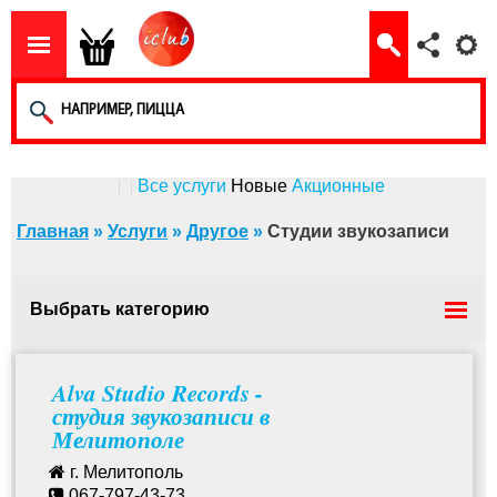
Все услуги
Новые
Акционные
Главная
»
Услуги
»
Другое
»
Студии звукозаписи
Выбрать категорию
Студии звукозаписи
Alva Studio Records -
студия звукозаписи в
Мелитополе
Вода питьевая - доставка
г. Мелитополь
067-797-43-73