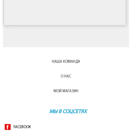
ассортимента магазина Amore Mio (Аморе Мио), мы
делаем упор на безопасности и качестве, но не
забываем и о эстетических особенностях. Мы
заботимся о каждом клиенте, и желаем, чтобы наша
одежда всегда приносила родителям и деткам
радость!
НАША КОМАНДА
О НАС
МОЙ МАГАЗИН
МЫ В СОЦСЕТЯХ
FACEBOOK