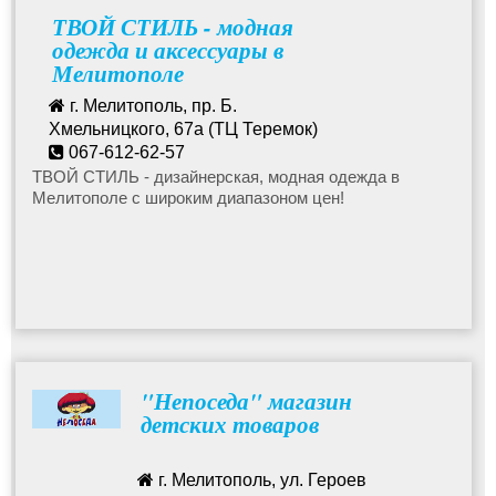
Спортивный костюм для девочки
ТВОЙ СТИЛЬ - модная
одежда и аксессуары в
Мелитополе
Кофточки, свитера, гольфы для девочки
г. Мелитополь, пр. Б.
Хмельницкого, 67а (ТЦ Теремок)
Штанишки, леггинсы для девочек
067-612-62-57
world.woman.2017@gmail.com
ТВОЙ СТИЛЬ - дизайнерская, модная одежда в
Мелитополе с широким диапазоном цен!
Детские юбки
Джинсы, брюки для девочки
Куртки детские для девочек
"Непоседа" магазин
Комбинезоны для девочек
детских товаров
Детские платья, сарафаны
г. Мелитополь, ул. Героев