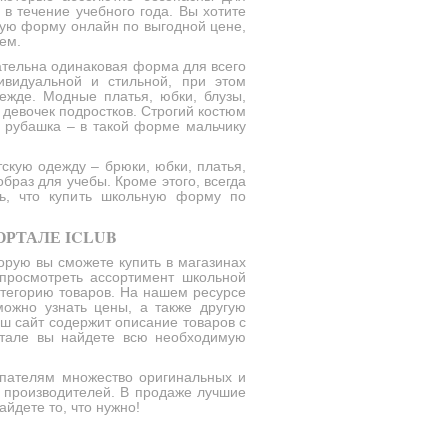
 в течение учебного года. Вы хотите
ную форму онлайн по выгодной цене,
ем.
ательна одинаковая форма для всего
ивидуальной и стильной, при этом
ежде. Модные платья, юбки, блузы,
 девочек подростков. Строгий костюм
я рубашка – в такой форме мальчику
кую одежду – брюки, юбки, платья,
браз для учебы. Кроме этого, всегда
сь, что купить школьную форму по
РТАЛЕ ICLUB
орую вы сможете купить в магазинах
 просмотреть ассортимент школьной
атегорию товаров. На нашем ресурсе
ожно узнать цены, а также другую
 сайт содержит описание товаров с
ртале вы найдете всю необходимую
пателям множество оригинальных и
 производителей. В продаже лучшие
йдете то, что нужно!