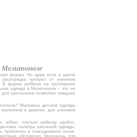
в Мелитополе
ьная форма. Но даже если в школе
 распорядка требуют от учеников
а. В форме ребёнок на протяжении
ьная одежда в Мелитополе – это не
 для школьников позволяет каждому
.
итополе? Магазины детской одежды
мальчиков и девочек, для учеников
х, юбках, платьях ребенку удобно,
цветовая палитра школьной одежды:
нь практичны в повседневной носке.
 которые абсолютно безопасны для