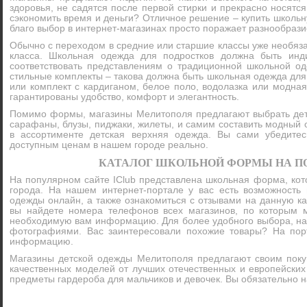
здоровья, не садятся после первой стирки и прекрасно носятся
сэкономить время и деньги? Отличное решение – купить школь
благо выбор в интернет-магазинах просто поражает разнообрази
Обычно с переходом в средние или старшие классы уже необяз
класса. Школьная одежда для подростков должна быть инд
соответствовать представлениям о традиционной школьной од
стильные комплекты – такова должна быть школьная одежда для
или комплект с кардиганом, белое поло, водолазка или модна
гарантированы удобство, комфорт и элегантность.
Помимо формы, магазины Мелитополя предлагают выбрать детс
сарафаны, блузы, пиджаки, жилеты, и самим составить модный о
в ассортименте детская верхняя одежда. Вы сами убедите
доступным ценам в нашем городе реально.
КАТАЛОГ ШКОЛЬНОЙ ФОРМЫ НА ПО
На популярном сайте IClub представлена школьная форма, кот
города. На нашем интернет-портале у вас есть возможность
одежды онлайн, а также ознакомиться с отзывами на данную к
вы найдете номера телефонов всех магазинов, по которым м
необходимую вам информацию. Для более удобного выбора, наш
фотографиями. Вас заинтересовали похожие товары? На по
информацию.
Магазины детской одежды Мелитополя предлагают своим поку
качественных моделей от лучших отечественных и европейских
предметы гардероба для мальчиков и девочек. Вы обязательно на