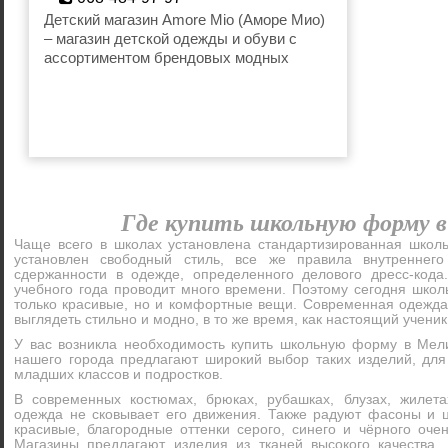
amoremiomelit@gmail.com
Детский магазин Amore Mio (Аморе Мио)
– магазин детской одежды и обуви с
ассортиментом брендовых модных
товаров для детей. При составлении
ассортимента магазина Amore Mio
(Аморе Мио), мы делаем упор на
безопасности и качестве, но не
забываем и о эстетических
особенностях. Мы заботимся о каждом
клиенте, и желаем, чтобы наша одежда
всегда приносила родителям и деткам
Где купить школьную форму 
радость!
Чаще всего в школах установлена стандартизированная школ
установлен свободный стиль, все же правила внутреннего
сдержанности в одежде, определенного делового дресс-код
учебного года проводит много времени. Поэтому сегодня школ
только красивые, но и комфортные вещи. Современная одежда
выглядеть стильно и модно, в то же время, как настоящий ученик
У вас возникла необходимость купить школьную форму в Мел
нашего города предлагают широкий выбор таких изделий, для 
младших классов и подростков.
В современных костюмах, брюках, рубашках, блузах, жилета
одежда не сковывает его движения. Также радуют фасоны и 
красивые, благородные оттенки серого, синего и чёрного оче
Магазины предлагают изделия из тканей высокого качества,