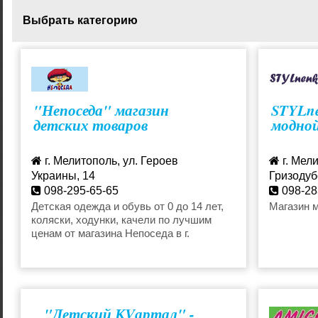
Выбрать категорию
Детская верхняя одежда
Школьная
"Непоседа" магазин
STYLne
детских товаров
модной
г. Мелитополь, ул. Героев
г. Мели
Украины, 14
Гризодуб
098-295-65-65
098-28
nepossedda@ukr.net
Детская одежда и обувь от 0 до 14 лет,
Магазин 
коляски, ходунки, качели по лучшим
ценам от магазина Непоседа в г.
Мелитополь.
"Детский КVартал" -