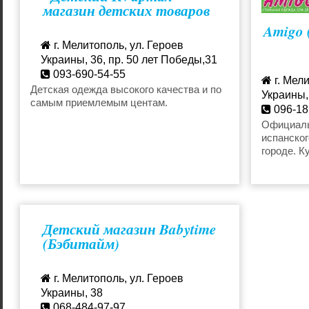
магазин детских товаров
Amigo 
г. Мелитополь, ул. Героев
Украины, 36, пр. 50 лет Победы,31
093-690-54-55
г. Мели
avetysyans@ukr.net
Детская одежда высокого качества и по
Украины,
самым приемлемым центам.
096-18
Официаль
испанско
городе. К
подростк
"Amigo" в
Детский магазин Babytime
(Бэбитайм)
г. Мелитополь, ул. Героев
Украины, 38
068-484-97-97