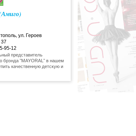
(Амиго)
тополь, ул. Героев
 37
5-95-12
ный представитель
го брэнда "MAYORAL" в нашем
упить качественную детскую и
овую одежду можно в магазине
 Мелитополе.