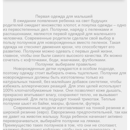
Первая одежда для малышей
В ожидании появления ребенка на свет будущих
родителей ожидает множество хлопот, и покупка одежды – одно
из первостепенных дел. Ползунки, наряду с пеленками и
распашонками, являются первой одеждой для маленького
человечка. Современные родители сделали свой выбор в
пользу ползунков для новорожденных вместо пеленок. Такая
одежда не стесняет движения крохи, что способствует его
развитию. Ползунки можно одевать с первых дней жизни,
главное, чтобы они были самого высокого качества. Их можно
сочетать с кофточками, боди, маечками, футболками.
Ползунки: выбираем правильно
Новорожденные детки нуждаются в особом подходе,
поэтому одежду стоит выбирать очень тщательно. Ползунки для
новорожденных должны быть изготовлены только из
натуральных тканей, без малейших добавок синтетики, чтобы
избежать аллергических реакций. Для этих целей используют
100% хлопчатобумажные ткани. Они позволяют коже дышать,
прекрасно впитывают влагу, сохраняют тепло, не вызывают
раздражений. Для лета подходит тонкий трикотаж. Теплые
ползунки шьют из байки, махры, фланели, футера.
Современные модели изготавливают на тонкой резинке и
широкой резинке (евро). Еврорезинка предпочтительней, так как
не давит на животик малышу. Когда ребенок начинает активно
переворачиваться, выбирайте ползунки на лямках.
Преимущество таких ползунков в том, что они не сползают,
надежно фиксируют кофточку, чтобы она не задиралась, а