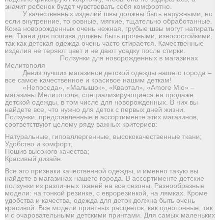
значит ребенок будет чувствовать себя комфортно.
У качественных изделий швы должны быть наружными, но
если внутренние, то ровные, мягкие, тщательно обработанные.
Кожа новорожденных очень нежная, грубые швы могут натирать
ее. Ткани для пошива должны быть прочными, износостойкими,
так как детская одежда очень часто стирается. Качественные
изделия не теряют цвет и не дают усадку после стирки.
Ползунки для новорожденных в магазинах
Мелитополя
Девиз лучших магазинов детской одежды нашего города –
все самое качественное и красивое нашим деткам!
«Непоседа», «Малышок», «Квартал», «Amore Mio» –
магазины Мелитополя, специализирующиеся на продаже
детской одежды, в том числе для новорожденных. В них вы
найдете все, что нужно для деток с первых дней жизни.
Ползунки, представленные в ассортименте этих магазинов,
соответствуют целому ряду важных критериев:
Натуральные, гипоаллергенные, высококачественные ткани;
Удобство и комфорт;
Пошив высокого качества;
Красивый дизайн.
Все это признаки качественной одежды, и именно такую вы
найдете в магазинах нашего города. В ассортименте детские
ползунки из различных тканей на все сезоны. Разнообразные
модели: на тонкой резинке, с еврорезинкой, на лямках. Кроме
удобства и качества, одежда для деток должна быть очень
красивой. Все модели приятных расцветок, как однотонные, так
и с очаровательными детскими принтами. Для самых маленьких