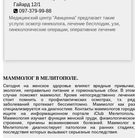
Гайард 12/1
Вертебролог
097-379-99-88
avicentermelitopol@gmail.com
Медицинский центр "Авиценна" предлагает такие
услуги: осмотр гинеколога, лечение бесплодия, узи,
Кардиолог
гинекологические операции, оперативное лечение
женских заболеваний
Гастроэнтеролог
Гематолог
МАММОЛОГ В МЕЛИТОПОЛЕ.
Терапевт
Сегодня на женское здоровье влияют вредные привычки,
экология, неправильно питание и гормональные сбои. В этом
случае поможет маммолог. Кроме непосредственно лечения
стоит помнить о профилактических осмотрах, т.к. ряд
Педиатр
заболеваний протекает бессимптомно. Маммолог как раз
специализируется на диагностике. Контакты маммологов города
ищите на
информационном портале iClub Мелитополь
.
Маммология изучает функции женской груди, физиологическое
Лор
строение, причины возникновения болезней. Маммолог в
Мелитополе диагностирует патологии на ранних стадиях,
последствия которых вызывают серьезные последствия.