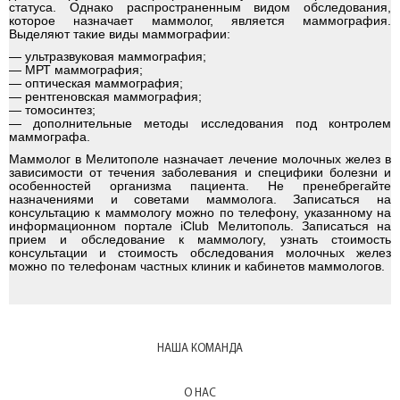
статуса. Однако распространенным видом обследования,
которое назначает маммолог, является маммография.
Дерматолог
Выделяют такие виды маммографии:
— ультразвуковая маммография;
— МРТ маммография;
— оптическая маммография;
Маммолог
— рентгеновская маммография;
— томосинтез;
— дополнительные методы исследования под контролем
маммографа.
МРТ
Маммолог в Мелитополе назначает лечение молочных желез в
зависимости от течения заболевания и специфики болезни и
особенностей организма пациента. Не пренебрегайте
Проктолог
назначениями и советами маммолога. Записаться на
консультацию к маммологу можно по телефону, указанному на
информационном портале iClub Мелитополь
. Записаться на
прием и обследование к маммологу, узнать стоимость
Психолог
консультации и стоимость обследования молочных желез
можно по телефонам частных клиник и кабинетов маммологов.
Стоматолог
НАША КОМАНДА
УЗИ
О НАС