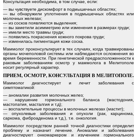
Лаборатории, анализы
Консультация необходима, в том случае, если:
— вы чувствуете дискомфорт в подмышечных областях;
— вы обнаружили уплотнения в подмышечных областях или
молочных железах;
Офтальмолог
— из сосков появляются выделения;
— вы заметили асимметрию или изменения в размерах груди;
— имели место травмы груди;
— появились покраснения кожного покрова груди;
Рентген
— изменилась пигментация кожи соска.
Маммолог проконсультирует в тех случаях, когда травмированы
органы мочеполовой системы или наблюдаются осложнения во
Невролог
время беременности. При генетической предрасположенности к
раковым заболеваниям осмотр у маммолога в Мелитополе
носит регулярный характер.
Эндокринолог
ПРИЕМ, ОСМОТР, КОНСУЛЬТАЦИЯ В МЕЛИТОПОЛЕ.
Маммолог диагностирует и лечит заболевания с
симптоматикой:
Хирург
— аномалии развития молочных желез;
— нарушение гормонального баланса (мастодония,
мастопатия, масталгия и т.д);
— воспалительные процессы в молочных железах (мастит);
Аллерголог
— опухолевые заболевания и опухоли (рак, карцинома,
саркома, фиброаденома и т.д.), т.е. онкология.
Маммолог посредством ранней точной диагностики определит
Гинеколог
проблему и назначит лечение. Аномалии и заболевания
диагностируют онкомаркером и изучением гормонального