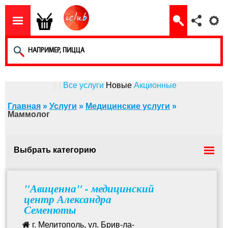
Все услуги
Новые
Акционные
Главная
»
Услуги
»
Медицинские услуги
»
Маммолог
Выбрать категорию
Траматолог-ортопед
"Авиценна" - медицинский
центр Александра
Семенюты
Ортопед
г. Мелитополь, ул. Брив-ла-