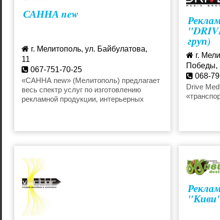
САННА new
Реклам
"DRIVE
груп)
г. Мелитополь, ул. Байбулатова,
г. Мели
11
Победы, 
067-751-70-25
068-79
sanna_new@i.ua
«САННА new» (Мелитополь) предлагает
drive.
Drive Med
весь спектр услуг по изготовлению
«транспо
рекламной продукции, интерьерных
решений, полиграфии, оформлению
торговых точек.
Реклам
"Киви