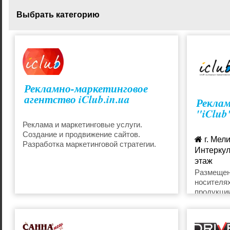
Выбрать категорию
Периодические издания
Бигборды
Визитки
Календари
Рекламно-маркетинговое
агентство iClub.in.ua
Реклам
Наклейки
Постеры
"iClub
Реклама и маркетинговые услуги.
Создание и продвижение сайтов.
г. Мели
Реклама
Флаера
Разработка маркетинговой стратегии.
Интеркул
этаж
068-06
Размещен
носителя
manage
продукции
Наши цен