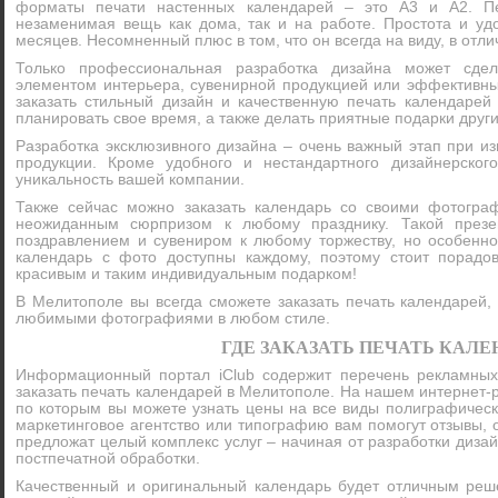
форматы печати настенных календарей – это А3 и А2. П
незаменимая вещь как дома, так и на работе. Простота и удо
месяцев. Несомненный плюс в том, что он всегда на виду, в отли
Только профессиональная разработка дизайна может сде
элементом интерьера, сувенирной продукцией или эффективн
заказать стильный дизайн и качественную печать календарей 
планировать свое время, а также делать приятные подарки друг
Разработка эксклюзивного дизайна – очень важный этап при и
продукции. Кроме удобного и нестандартного дизайнерског
уникальность вашей компании.
Также сейчас можно заказать календарь со своими фотогра
неожиданным сюрпризом к любому празднику. Такой през
поздравлением и сувениром к любому торжеству, но особенно
календарь с фото доступны каждому, поэтому стоит порадов
красивым и таким индивидуальным подарком!
В Мелитополе вы всегда сможете заказать печать календарей,
любимыми фотографиями в любом стиле.
ГДЕ ЗАКАЗАТЬ ПЕЧАТЬ КАЛЕ
Информационный портал iClub содержит перечень рекламных 
заказать печать календарей в Мелитополе. На нашем интернет-
по которым вы можете узнать цены на все виды полиграфическ
маркетинговое агентство или типографию вам помогут отзывы,
предложат целый комплекс услуг – начиная от разработки диза
постпечатной обработки.
Качественный и оригинальный календарь будет отличным реш