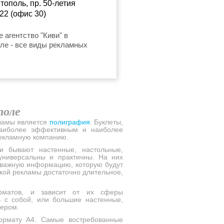
тополь, пр. 50-летия
22 (офис 30)
4400@mail.ru
 агентство "Киви" в
ле - все виды рекламных
поле
кламы является
полиграфия
. Буклеты,
 наиболее эффективным и наиболее
рекламную компанию.
и бывают настенные, настольные,
универсальны и практичны. На них
ю важную информацию, которую будут
такой рекламы достаточно длительное,
рматов, и зависит от их сферы
ь с собой, или большие настенные,
мером.
ормату А4. Самые востребованные