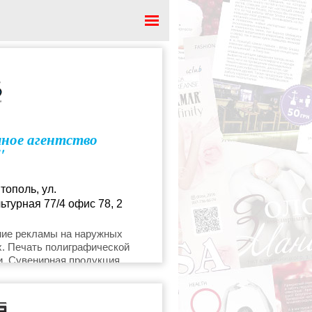
ное агентство
"
тополь, ул.
ьтурная 77/4 офис 78, 2
8-57-57
ие рекламы на наружных
х. Печать полиграфической
r@iclub.in.ua
. Сувенирная продукция.
ы Вас приятно удивят!