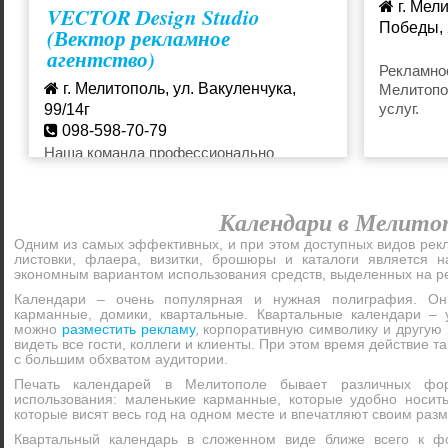
г. Мели
VECTOR Design Studio
Победы, 
(Вектор рекламное
агентство)
098220
Рекламное
г. Мелитополь, ул. Вакуленчука,
Мелитопо
услуг.
99/14г
098-598-70-79
vector.designstudio@mail.ru
Наша команда профессионально
занимается полным спектром рекламных
услуг. Рекламное агентство "Вектор
дизайн студио" готово к плодотворному
Календари в Мелито
сотрудничеству и предлагает доступные
Одним из самых эффективных, и при этом доступных видов ре
цены без потери в качестве рекламы..
листовки, флаера, визитки, брошюры и каталоги является
экономным вариантом использования средств, выделенных на 
Календари – очень популярная и нужная полиграфия. Он
карманные, домики, квартальные. Квартальные календари – 
можно
разместить рекламу
, корпоративную символику и другу
видеть все гости, коллеги и клиенты. При этом время действие 
с большим обхватом аудитории.
Печать календарей в Мелитополе бывает различных фо
использования: маленькие карманные, которые удобно носит
которые висят весь год на одном месте и впечатляют своим раз
Квартальный календарь в сложенном виде ближе всего к ф