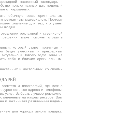
ерекидной настенный календарь –
бство поиска нужных дат, недель и
чие от карманных.
лать обычную вещь оригинальным
ым рекламным материалом. Поэтому
имеет значение для тех, кто умеет
им людям.
зготовлении рекламной и сувенирной
о решения, макет сможет отразить
фиями, который станет приятным и
ент будет уместным и прекрасным
 актуально к Новому году! Цены на
ать себя и близких оригинальным,
 настенных и настольных, со своими
НДАРЕЙ
агентств и типографий, где можно
ресурсе есть все адреса и телефоны,
их услуг. Выбрать лучшее рекламно-
 оставленные на нашем ресурсе. Вам
йна и заканчивая различными видами
ением для корпоративного подарка,