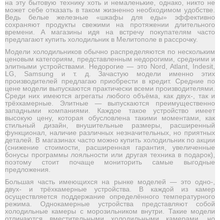
на эту бытовую технику хоть и немаленькие, однако, никто не
может себе отказать в таком жизненно необходимом удобстве.
Ведь белые железные «шкафы для еды» эффективно
сохраняют продукты свежими на протяжении длительного
времени. А магазины идя на встречу покупателям часто
предлагают купить холодильник в Мелитополе в рассрочку.
Модели холодильников обычно распределяются по нескольким
ценовым категориям, представленным недорогими, средними и
элитными устройствами. Недорогие — это Nord, Atlant, Indesit,
LG, Samsung и т. д. Зачастую модели именно этих
производителей предлагаю приобрести в кредит. Средние по
цене модели выпускаются практически всеми производителями.
Среди них имеются агрегаты любого объёма, как двух-, так и
трёхкамерные. Элитные — выпускаются преимущественно
западными компаниями. Каждое такое устройство имеет
высокую цену, которая обусловлена такими моментами, как
стильный дизайн, внушительные размеры, расширенный
функционал, наличие различных незначительных, но приятных
деталей. В магазинах часто можно купить холодильник по акции
(снижение стоимости, расширенная гарантия, увеличенные
бонусы программы лояльности или другая техника в подарок),
поэтому стоит почаще мониторить самые выгодные
предложения.
Большая часть имеющихся на рынке моделей — это одно-,
двух- и трёхкамерные устройства. В каждой из камер
осуществляется поддержание определённого температурного
режима. Однокамерные устройства представляют собой
холодильные камеры с морозильником внутри. Такие модели
отличаются вместительными холодильными камерами, но