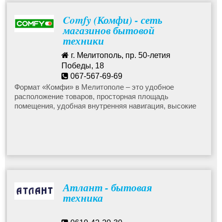
Comfy (Комфи) - сеть
магазинов бытовой
техники
г. Мелитополь, пр. 50-летия
Победы, 18
067-567-69-69
info@comfy.ua
Формат «Комфи» в Мелитополе – это удобное
расположение товаров, просторная площадь
помещения, удобная внутренняя навигация, высокие
стандарты обслуживания, а также наличие
специальных бренд-зон. Каждый покупатель может
легко выбрать товар на полке и сравнить его с другим
благодаря специальной раскладке. Приобрести товар
можно любым удобным способом: в оффлайн- или
онлайн магазине, с помощью мобильного приложения
или кол-центра.
Атлант - бытовая
техника