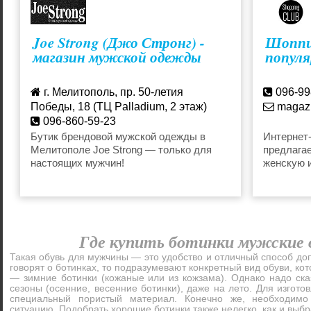
Joe Strong (Джо Стронг) -
Шоппин
магазин мужской одежды
популя
г. Мелитополь, пр. 50-летия
096-99
Победы, 18 (ТЦ Palladium, 2 этаж)
magazi
096-860-59-23
Бутик брендовой мужской одежды в
Интернет
Мелитополе Joe Strong — только для
предлагае
настоящих мужчин!
женскую и
аксессуа
лучшим ц
Где купить ботинки мужские 
Такая обувь для мужчины — это удобство и отличный способ до
говорят о ботинках, то подразумевают конкретный вид обуви, ко
— зимние ботинки (кожаные или из кожзама). Однако надо ска
сезоны (осенние, весенние ботинки), даже на лето. Для изгот
специальный пористый материал. Конечно же, необходимо
ситуацию. Подобрать хорошие ботинки также нелегко, как и выб