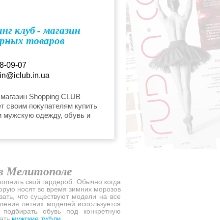
г клуб - магазин
рных товаров
8-09-07
n@iclub.in.ua
-магазин Shopping CLUB
т своим покупателям купить
 мужскую одежду, обувь и
ры ведущих брендов, по самым
енам в Украине.
в Мелитополе
полнить свой гардероб. Обычно когда
торую носят во время зимних морозов
зать, что существуют модели на все
овления летних моделей используется
 подбирать обувь под конкретную
рать
мужские туфли
.