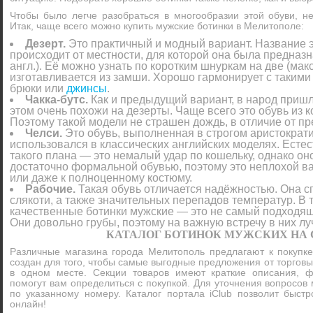
Чтобы было легче разобраться в многообразии этой обуви, н
Итак, чаще всего можно купить мужские ботинки в Мелитополе:
Дезерт.
Это практичный и модный вариант. Название 
происходит от местности, для которой она была предназн
англ.). Её можно узнать по коротким шнуркам на две (мак
изготавливается из замши. Хорошо гармонирует с такими
брюки или
джинсы
.
Чакка-бутс.
Как и предыдущий вариант, в народ пришл
этом очень похожи на дезерты. Чаще всего это обувь из к
Поэтому такой модели не страшен дождь, в отличие от п
Челси.
Это обувь, выполненная в строгом аристократи
использовался в классических английских моделях. Естес
такого плана — это немалый удар по кошельку, однако оно
достаточно формальной обувью, поэтому это неплохой в
или даже к полноценному костюму.
Рабочие.
Такая обувь отличается надёжностью. Она с
слякоти, а также значительных перепадов температур. В т
качественные ботинки мужские — это не самый подходящ
Они довольно грубы, поэтому на важную встречу в них лу
КАТАЛОГ БОТИНОК МУЖСКИХ НА 
Различные магазина города Мелитополь предлагают к покупке
создан для того, чтобы самые выгодные предложения от торгов
в одном месте. Секции товаров имеют краткие описания, ф
помогут вам определиться с покупкой. Для уточнения вопросов
по указанному номеру. Каталог портала iClub позволит быстр
онлайн!