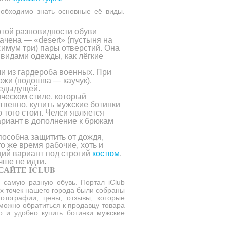
еобходимо знать основные её виды.
этой разновидности обуви
ачена — «desert» (пустыня на
симум три) пары отверстий. Она
 видами одежды, как лёгкие
и из гардероба военных. При
ожи (подошва — каучук).
редыдущей.
ческом стиле, который
твенно, купить мужские ботинки
 того стоит. Челси является
ариант в дополнение к брюкам
пособна защитить от дождя,
о же время рабочие, хоть и
ий вариант под строгий
костюм
.
чше не идти.
САЙТЕ ICLUB
 самую разную обувь. Портал iClub
ых точек нашего города были собраны
отографии, цены, отзывы, которые
 можно обратиться к продавцу товара
о и удобно купить ботинки мужские