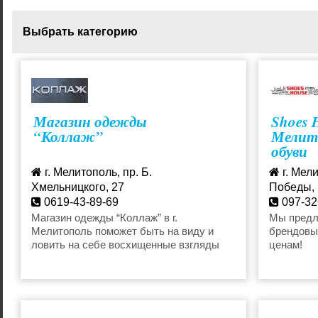
Выбрать категорию
Мокасины мужские
Ботинки м
Магазин одежды
Shoes 
Кроссовки мужские
Кеды мужс
“Коллаж”
Мелито
обуви
Туфли мужские
г. Мелитополь, пр. Б.
г. Мели
Хмельницкого, 27
Победы, 
0619-43-89-69
097-32
artemova_y@bk.ru
shoesh
Магазин одежды “Коллаж” в г.
Мы предл
Мелитополь поможет быть на виду и
брендовы
ловить на себе восхищенные взгляды
ценам!
прохожих, ведь при помощи правильно
подобранной вещи, даже повседневный
образ станет достойным глянцевой
обложки.