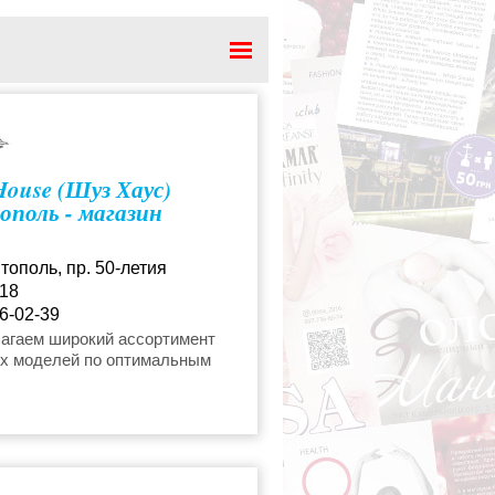
ужские
House (Шуз Хаус)
кие
поль - магазин
тополь, пр. 50-летия
18
6-02-39
ouse@ukr.net
агаем широкий ассортимент
х моделей по оптимальным