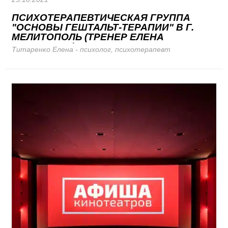
ПСИХОТЕРАПЕВТИЧЕСКАЯ ГРУППА
"ОСНОВЫ ГЕШТАЛЬТ-ТЕРАПИИ" В Г.
МЕЛИТОПОЛЬ (ТРЕНЕР ЕЛЕНА
ТИТАРЕНКО)
Титаренко Елена - психолог, психотерапевт