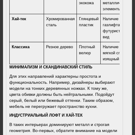
экокожа
металлические
элементы
Хай-тек
Хромированная
Глянцевый
Наличие
сталь
пластик
газлифта,
футуристичный
вид
Классика
Резное дерево
Плотный
Наличие
велюр
мягкой спинки,
изящный декор
МИНИМАЛИЗМ И СКАНДИНАВСКИЙ СТИЛЬ
Для этих направлений характерны простота и
функциональность. Например, дизайнеры выбирают
модели на тонких деревянных ножках. К тому же,
цвета обивки должны быть нейтральными. Подойдут
серый, белый или бежевый оттенки. Таким образом,
мебель не перегружает пространство кухни.
ИНДУСТРИАЛЬНЫЙ ЛОФТ И ХАЙ-ТЕК
В таких интерьерах доминируют металл и строгая
геометрия. Во-первых, обратите внимание на модели