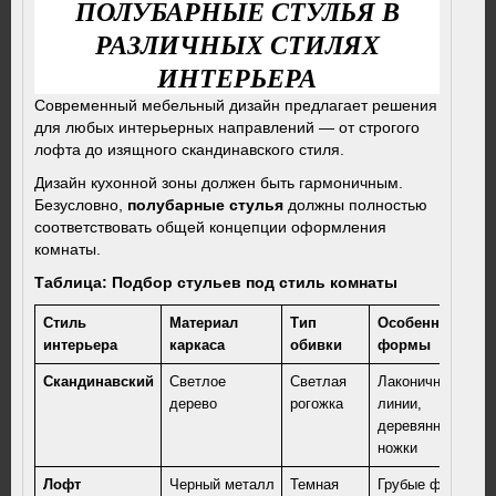
ПОЛУБАРНЫЕ СТУЛЬЯ В
РАЗЛИЧНЫХ СТИЛЯХ
ИНТЕРЬЕРА
Современный мебельный дизайн предлагает решения
для любых интерьерных направлений — от строгого
лофта до изящного скандинавского стиля.
Дизайн кухонной зоны должен быть гармоничным.
Безусловно,
полубарные стулья
должны полностью
соответствовать общей концепции оформления
комнаты.
Таблица: Подбор стульев под стиль комнаты
Стиль
Материал
Тип
Особенности
интерьера
каркаса
обивки
формы
Скандинавский
Светлое
Светлая
Лаконичные
дерево
рогожка
линии,
деревянные
ножки
Лофт
Черный металл
Темная
Грубые формы,