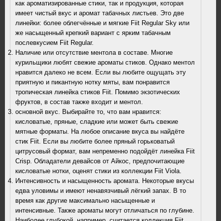
как ароматизированные стики, так и продукция, которая
имеет чистый вкус и аромат табачных листьев. Это две
линейки: более облегчённые и мягкие Fiit Regular Sky или
же насыщенный крепкий вариант с ярким табачным
послевкусием Fiit Regular.
Наличие или отсутствие ментола в составе. Многие
курильщики любят свежие ароматы стиков. Однако ментол
нравится далеко не всем. Если вы любите ощущать эту
приятную и пикантную нотку мяты, вам понравится
тропическая линейка стиков Fiit. Помимо экзотических
фруктов, в состав также входит и ментол.
основной вкус. Выбирайте то, что вам нравится:
кисловатые, пряные, сладкие или может быть свежие
мятные форматы. На любое описание вкуса вы найдёте
стик Fiit. Если вы любите более пряный горьковатый
цитрусовый формат, вам непременно подойдёт линейка Fiit
Crisp. Обладатели девайсов от Айкос, предпочитающие
кисловатые нотки, оценят стики из коллекции Fiit Viola.
Интенсивность и насыщенность аромата. Некоторые вкусы
едва уловимы и имеют ненавязчивый лёгкий запах. В то
время как другие максимально насыщенные и
интенсивные. Также ароматы могут отличаться по глубине.
Наиболее глубокой, например, считается коллекция Fiit