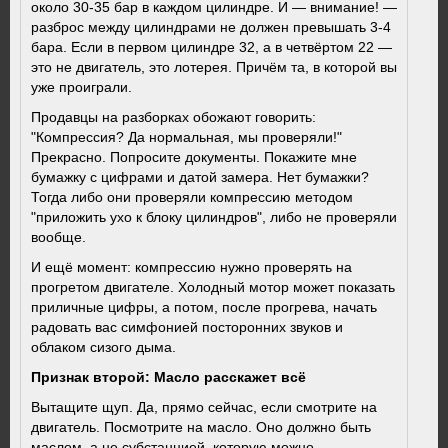
около 30-35 бар в каждом цилиндре. И — внимание! —
разброс между цилиндрами не должен превышать 3-4
бара. Если в первом цилиндре 32, а в четвёртом 22 —
это не двигатель, это лотерея. Причём та, в которой вы
уже проиграли.
Продавцы на разборках обожают говорить:
"Компрессия? Да нормальная, мы проверяли!"
Прекрасно. Попросите документы. Покажите мне
бумажку с цифрами и датой замера. Нет бумажки?
Тогда либо они проверяли компрессию методом
"приложить ухо к блоку цилиндров", либо не проверяли
вообще.
И ещё момент: компрессию нужно проверять на
прогретом двигателе. Холодный мотор может показать
приличные цифры, а потом, после прогрева, начать
радовать вас симфонией посторонних звуков и
облаком сизого дыма.
Признак второй: Масло расскажет всё
Вытащите щуп. Да, прямо сейчас, если смотрите на
двигатель. Посмотрите на масло. Оно должно быть
маслом, а не субстанцией, которую можно