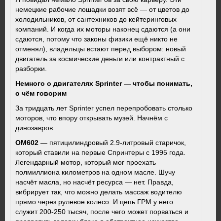
немецкие рабочие лошадки возят всё — от цветов до
холодильников, от сантехников до кейтеринговых
компаний. И когда их моторы наконец сдаются (а они
сдаются, потому что законы физики ещё никто не
отменял), владельцы встают перед выбором: новый
двигатель за космические деньги или контрактный с
разборки.
Немного о двигателях Sprinter — чтобы понимать,
о чём говорим
За тридцать лет Sprinter успел перепробовать столько
моторов, что впору открывать музей. Начнём с
динозавров.
OM602
— пятицилиндровый 2.9-литровый старичок,
который ставили на первые Спринтеры с 1995 года.
Легендарный мотор, который мог проехать
полмиллиона километров на одном масле. Шучу
насчёт масла, но насчёт ресурса — нет. Правда,
вибрирует так, что можно делать массаж водителю
прямо через рулевое колесо. И цепь ГРМ у него
служит 200-250 тысяч, после чего может порваться и