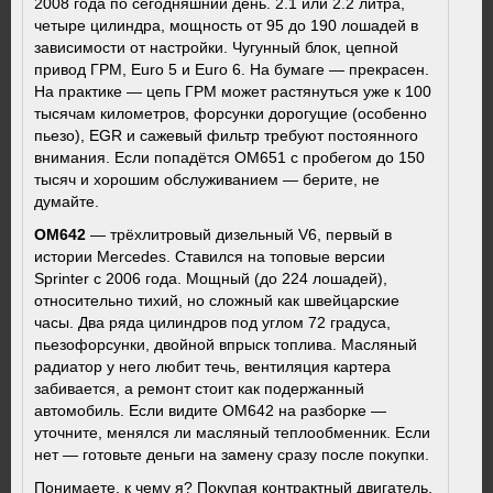
2008 года по сегодняшний день. 2.1 или 2.2 литра,
четыре цилиндра, мощность от 95 до 190 лошадей в
зависимости от настройки. Чугунный блок, цепной
привод ГРМ, Euro 5 и Euro 6. На бумаге — прекрасен.
На практике — цепь ГРМ может растянуться уже к 100
тысячам километров, форсунки дорогущие (особенно
пьезо), EGR и сажевый фильтр требуют постоянного
внимания. Если попадётся OM651 с пробегом до 150
тысяч и хорошим обслуживанием — берите, не
думайте.
OM642
— трёхлитровый дизельный V6, первый в
истории Mercedes. Ставился на топовые версии
Sprinter с 2006 года. Мощный (до 224 лошадей),
относительно тихий, но сложный как швейцарские
часы. Два ряда цилиндров под углом 72 градуса,
пьезофорсунки, двойной впрыск топлива. Масляный
радиатор у него любит течь, вентиляция картера
забивается, а ремонт стоит как подержанный
автомобиль. Если видите OM642 на разборке —
уточните, менялся ли масляный теплообменник. Если
нет — готовьте деньги на замену сразу после покупки.
Понимаете, к чему я? Покупая контрактный двигатель,