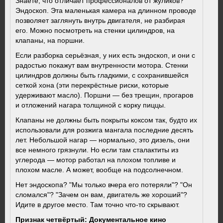
Знаете, что отличает профессионалов от жуликов?
Эндоскоп. Эта маленькая камера на длинном проводе
позволяет заглянуть внутрь двигателя, не разбирая
его. Можно посмотреть на стенки цилиндров, на
клапаны, на поршни.
Если разборка серьёзная, у них есть эндоскоп, и они с
радостью покажут вам внутренности мотора. Стенки
цилиндров должны быть гладкими, с сохранившейся
сеткой хона (эти перекрёстные риски, которые
удерживают масло). Поршни — без трещин, прогаров
и отложений нагара толщиной с корку пиццы.
Клапаны не должны быть покрыты коксом так, будто их
использовали для розжига мангала последние десять
лет. Небольшой нагар — нормально, это дизель, они
все немного грязнули. Но если там сталактиты из
углерода — мотор работал на плохом топливе и
плохом масле. А может, вообще на подсолнечном.
Нет эндоскопа? "Мы только вчера его потеряли"? "Он
сломался"? "Зачем он вам, двигатель же хороший"?
Идите в другое место. Там точно что-то скрывают.
Признак четвёртый: Документальное кино