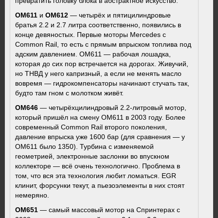
превратить головку блока в абстрактное искусство.
OM611
и
OM612
— четырёх и пятицилиндровые
братья 2.2 и 2.7 литра соответственно, появились в
конце девяностых. Первые моторы Mercedes с
Common Rail, то есть с прямым впрыском топлива под
адским давлением. OM611 — рабочая лошадка,
которая до сих пор встречается на дорогах. Живучий,
но ТНВД у него капризный, а если не менять масло
вовремя — гидрокомпенсаторы начинают стучать так,
будто там гном с молотком живёт.
OM646
— четырёхцилиндровый 2.2-литровый мотор,
который пришёл на смену OM611 в 2003 году. Более
современный Common Rail второго поколения,
давление впрыска уже 1600 бар (для сравнения — у
OM611 было 1350). Турбина с изменяемой
геометрией, электронные заслонки во впускном
коллекторе — всё очень технологично. Проблема в
том, что вся эта технология любит ломаться. EGR
клинит, форсунки текут, а пьезоэлементы в них стоят
немеряно.
OM651
— самый массовый мотор на Спринтерах с