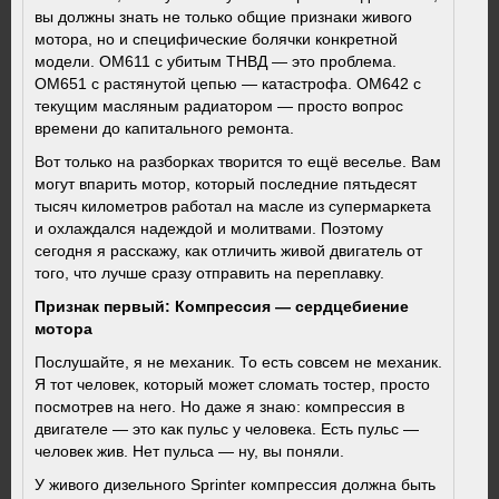
вы должны знать не только общие признаки живого
мотора, но и специфические болячки конкретной
модели. OM611 с убитым ТНВД — это проблема.
OM651 с растянутой цепью — катастрофа. OM642 с
текущим масляным радиатором — просто вопрос
времени до капитального ремонта.
Вот только на разборках творится то ещё веселье. Вам
могут впарить мотор, который последние пятьдесят
тысяч километров работал на масле из супермаркета
и охлаждался надеждой и молитвами. Поэтому
сегодня я расскажу, как отличить живой двигатель от
того, что лучше сразу отправить на переплавку.
Признак первый: Компрессия — сердцебиение
мотора
Послушайте, я не механик. То есть совсем не механик.
Я тот человек, который может сломать тостер, просто
посмотрев на него. Но даже я знаю: компрессия в
двигателе — это как пульс у человека. Есть пульс —
человек жив. Нет пульса — ну, вы поняли.
У живого дизельного Sprinter компрессия должна быть