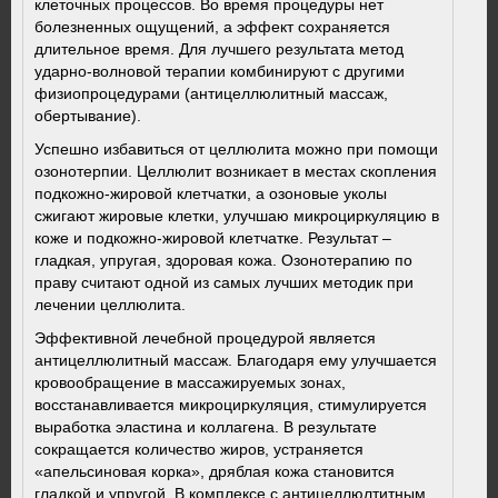
клеточных процессов. Во время процедуры нет
болезненных ощущений, а эффект сохраняется
длительное время. Для лучшего результата метод
ударно-волновой терапии комбинируют с другими
физиопроцедурами (антицеллюлитный массаж,
обертывание).
Успешно избавиться от целлюлита можно при помощи
озонотерпии. Целлюлит возникает в местах скопления
подкожно-жировой клетчатки, а озоновые уколы
сжигают жировые клетки, улучшаю микроциркуляцию в
коже и подкожно-жировой клетчатке. Результат –
гладкая, упругая, здоровая кожа. Озонотерапию по
праву считают одной из самых лучших методик при
лечении целлюлита.
Эффективной лечебной процедурой является
антицеллюлитный массаж. Благодаря ему улучшается
кровообращение в массажируемых зонах,
восстанавливается микроциркуляция, стимулируется
выработка эластина и коллагена. В результате
сокращается количество жиров, устраняется
«апельсиновая корка», дряблая кожа становится
гладкой и упругой. В комплексе с антицеллюлтитным