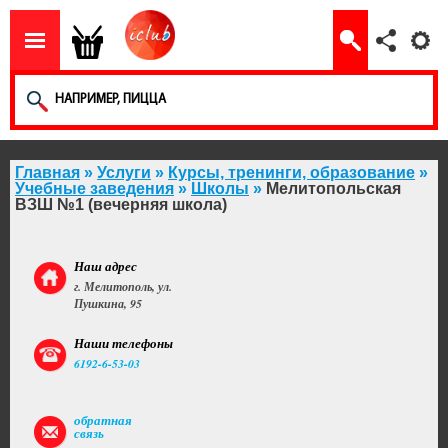
Главная
»
Услуги
»
Курсы, тренинги, образование
»
Учебные заведения
»
Школы
»
Мелитопольская
ВЗШ №1 (вечерняя школа)
Наш адрес
г. Мелитополь, ул.
Пушкина, 95
Наши телефоны
6192-6-53-03
обратная
связь