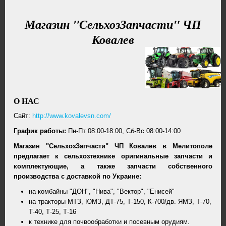
Магазин "СельхозЗапчасти" ЧП
Ковалев
О НАС
Cайт:
http://www.kovalevsn.com/
График работы:
Пн-Пт 08:00-18:00, Сб-Вс 08:00-14:00
Магазин "СельхозЗапчасти"
ЧП Ковалев
в Мелитополе
предлагает к сельхозтехнике оригинальные запчасти и
комплектующие, а также запчасти собственного
производства с доставкой по Украине:
на комбайны "ДОН", "Нива", "Вектор", "Енисей"
на тракторы МТЗ, ЮМЗ, ДТ-75, Т-150, К-700/дв. ЯМЗ, Т-70,
Т-40, Т-25, Т-16
к технике для почвообработки и посевным орудиям.