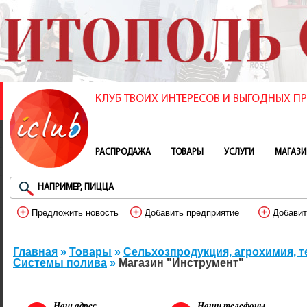
КЛУБ ТВОИХ ИНТЕРЕСОВ И ВЫГОДНЫХ 
РАСПРОДАЖА
ТОВАРЫ
УСЛУГИ
МАГАЗ
Предложить новость
Добавить предприятие
Добавит
Главная
»
Товары
»
Сельхозпродукция, агрохимия, т
Системы полива
»
Магазин "Инструмент"
Наш адрес
Наши телефоны