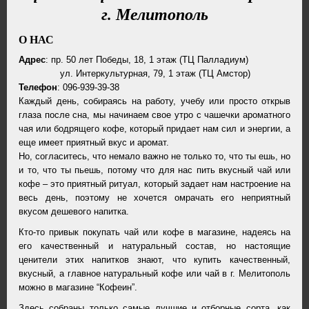
г. Мелитополь
О НАС
Адрес
: пр. 50 лет Победы, 18, 1 этаж (ТЦ Палладиум)
ул. Интеркультурная, 79, 1 этаж (ТЦ Амстор)
Телефон
: 096-939-39-38
Каждый день, собираясь на работу, учебу или просто открыв
глаза после сна, мы начинаем свое утро с чашечки ароматного
чая или бодрящего кофе, который придает нам сил и энергии, а
еще имеет приятный вкус и аромат.
Но, согласитесь, что немало важно не только то, что ты ешь, но
и то, что ты пьешь, потому что для нас пить вкусный чай или
кофе – это приятный ритуал, который задает нам настроение на
весь день, поэтому не хочется омрачать его неприятный
вкусом дешевого напитка.
Кто-то привык покупать чай или кофе в магазине, надеясь на
его качественный и натуральный состав, но настоящие
ценители этих напитков знают, что купить качественный,
вкусный, а главное натуральный кофе или чай в г. Мелитополь
можно в магазине “Кофеин”.
Здесь собраны только самые лучшие и отборные сорта, как