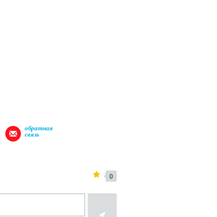
обратная
связь
0