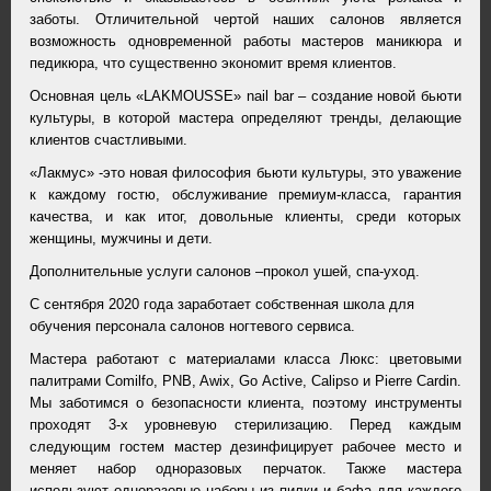
заботы. Отличительной чертой наших салонов является
возможность одновременной работы мастеров маникюра и
педикюра, что существенно экономит время клиентов.
Основная цель «LAKMOUSSE» nail bar – создание новой бьюти
культуры, в которой мастера определяют тренды, делающие
клиентов счастливыми.
«Лакмус» -это новая философия бьюти культуры, это уважение
к каждому гостю, обслуживание премиум-класса, гарантия
качества, и как итог, довольные клиенты, среди которых
женщины, мужчины и дети.
Дополнительные услуги салонов –прокол ушей, спа-уход.
С сентября 2020 года заработает собственная школа для
обучения персонала салонов ногтевого сервиса.
Мастера работают с материалами класса Люкс: цветовыми
палитрами Comilfo, PNB, Awix, Go Active, Calipso и Pierre Cardin.
Мы заботимся о безопасности клиента, поэтому инструменты
проходят 3-х уровневую стерилизацию. Перед каждым
следующим гостем мастер дезинфицирует рабочее место и
меняет набор одноразовых перчаток. Также мастера
используют одноразовые наборы из пилки и бафа для каждого