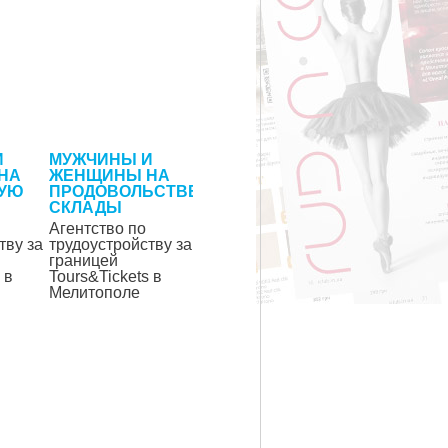
И
МУЖЧИНЫ И
НА
ЖЕНЩИНЫ НА
УЮ
ПРОДОВОЛЬСТВЕННЫЕ
СКЛАДЫ
Агентство по
тву за
трудоустройству за
границей
 в
Tours&Tickets в
Мелитополе