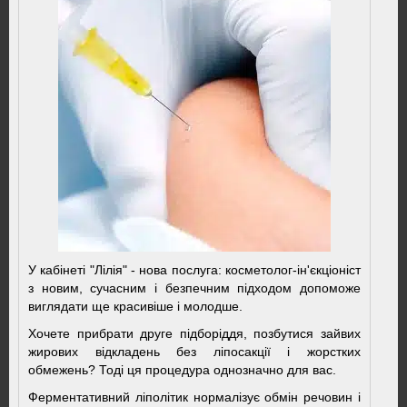
У кабінеті "Лілія" - нова послуга: косметолог-ін'єкціоніст
з новим, сучасним і безпечним підходом допоможе
виглядати ще красивіше і молодше.
Хочете прибрати друге підборіддя, позбутися зайвих
жирових відкладень без ліпосакції і жорстких
обмежень? Тоді ця процедура однозначно для вас.
Ферментативний ліполітик нормалізує обмін речовин і