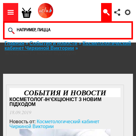
Главная
»
События и новости
»
Косметологический
кабинет Чиркиной Виктории
»
Косметолог-
ін'єкціоніст з новим підходом
СОБЫТИЯ И НОВОСТИ
КОСМЕТОЛОГ-ІН'ЄКЦІОНІСТ З НОВИМ
ПІДХОДОМ
18.09.2019
Новость от:
Косметологический кабинет
Чиркиной Виктории