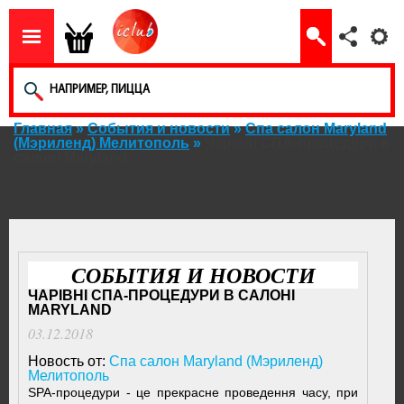
Главная
»
События и новости
»
Спа салон Maryland
(Мэриленд) Мелитополь
»
Чарівні СПА-процедури в
салоні Maryland
СОБЫТИЯ И НОВОСТИ
ЧАРІВНІ СПА-ПРОЦЕДУРИ В САЛОНІ
MARYLAND
03.12.2018
Новость от:
Спа салон Maryland (Мэриленд)
Мелитополь
SPA-процедури - це прекрасне проведення часу, при