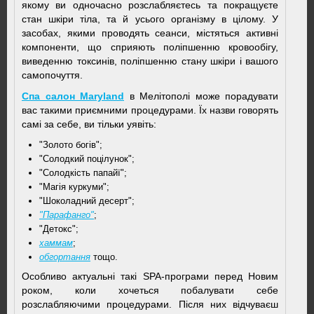
якому ви одночасно розслабляєтесь та покращуєте
стан шкіри тіла, та й усього організму в цілому. У
засобах, якими проводять сеанси, містяться активні
компоненти, що сприяють поліпшенню кровообігу,
виведенню токсинів, поліпшенню стану шкіри і вашого
самопочуття.
Спа салон Maryland
в Мелітополі може порадувати
вас такими приємними процедурами. Їх назви говорять
самі за себе, ви тільки уявіть:
"Золото богів";
"Солодкий поцілунок";
"Солодкість папайї";
"Магія куркуми";
"Шоколадний десерт";
"Парафанго"
;
"Детокс";
хаммам
;
обгортання
тощо.
Особливо актуальні такі SPA-програми перед Новим
роком, коли хочеться побалувати себе
розслабляючими процедурами. Після них відчуваєш