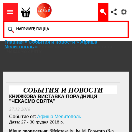
Главная
»
События и новости
»
Афиша
Мелитополь
»
Книжкова виставка-порадниця
"Чекаємо свята"
СОБЫТИЯ И НОВОСТИ
КНИЖКОВА ВИСТАВКА-ПОРАДНИЦЯ
"ЧЕКАЄМО СВЯТА"
27.12.2018
Событие от:
Афиша Мелитополь
Дата
: 27 - 30 грудня 2018 р.
Місце проведення
: бібліотека ім. ім. М. Горького (б-р