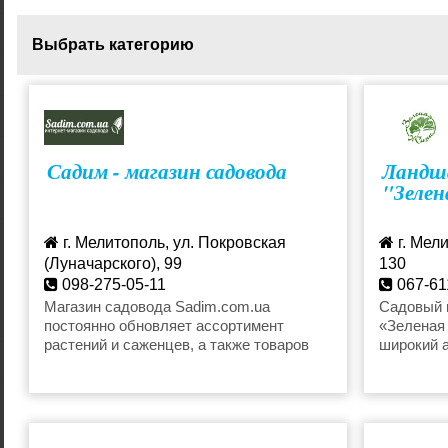
Выбрать категорию
Саженцы винограда
Саженцы п
Садим - магазин садовода
Ландш
"Зелен
г. Мелитополь, ул. Покровская
г. Мел
(Луначарского), 99
130
098-275-05-11
067-61
sadim.com.ua@gmail.com
greenl
Магазин садовода Sadim.com.ua
Садовый ц
постоянно обновляет ассортимент
«Зеленая 
растений и саженцев, а также товаров
широкий 
для ухода за ними. Здесь вы найдете
представ
самые качественные саженцы в г.
политикой
Мелитополь, выращиваемые только
высококвалифицированными
специалистами, а также удобрения и