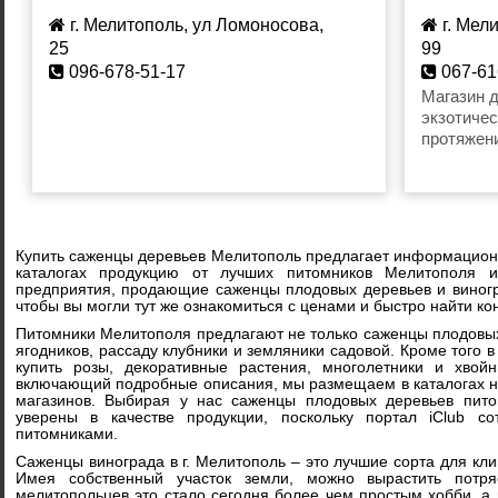
г. Мелитополь, ул Ломоносова,
г. Мели
25
99
096-678-51-17
067-61
Магазин 
экзотичес
протяжени
декорати
саженцам
своим кл
материал 
2017 – не
Купить саженцы деревьев Мелитополь предлагает информационн
саженцы 
каталогах продукцию от лучших питомников Мелитополя и
растений 
предприятия, продающие саженцы плодовых деревьев и виногр
чтобы вы могли тут же ознакомиться с ценами и быстро найти к
уже с мар
от того, 
Питомники Мелитополя предлагают не только саженцы плодовых
посадке.
ягодников, рассаду клубники и земляники садовой. Кроме того 
купить розы, декоративные растения, многолетники и хвойн
включающий подробные описания, мы размещаем в каталогах н
магазинов. Выбирая у нас саженцы плодовых деревьев пит
уверены в качестве продукции, поскольку портал iClub с
питомниками.
Саженцы винограда в г. Мелитополь – это лучшие сорта для кл
Имея собственный участок земли, можно вырастить потр
мелитопольцев это стало сегодня более чем простым хобби, а