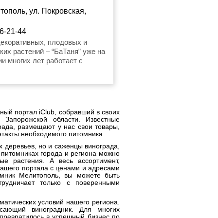
тополь, ул. Покровская,
6-21-44
декоративных, плодовых и
ких растений – “БаТаня” уже на
и многих лет работает с
вными растениями и
и, поэтому мы предлагаем
иентам только качественный
для посадки. И сезон посадки
 станет исключением Лучшие
ый портал iClub, собравший в своих
плодовых и декоративных
 Запорожской области. Известные
отправляются к заказчикам
ада, размещают у нас свои товары,
онтакты необходимого питомника.
та, в зависимости от погоды и
насколько растения готовы к
 деревьев, но и саженцы винограда,
в питомниках города и региона можно
ые растения. А весь ассортимент,
ашего портала с ценами и адресами
омник Мелитополь, вы можете быть
отрудничает только с поверенными
иматических условий нашего региона.
ясающий виноградник. Для многих
 превратилось в успешный бизнес по