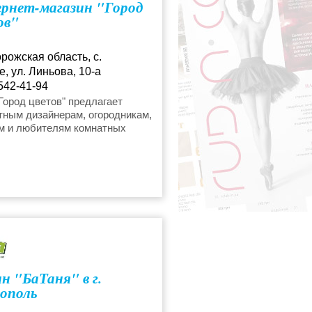
рнет-магазин "Город
ов"
рожская область, с.
, ул. Линьова, 10-а
542-41-94
kvitu@gmail.com
Город цветов" предлагает
ным дизайнерам, огородникам,
м и любителям комнатных
 качественную продукцию по
 ценам.
н "БаТаня" в г.
ополь