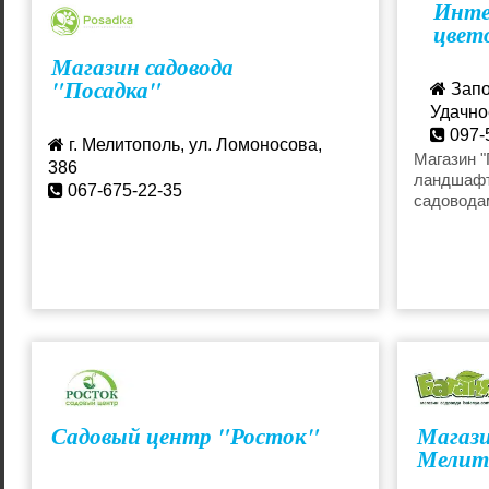
Инте
стимуляторы, которые помогут вам
цвет
получить здоровое растение и в
дальнейшем получить хороший урожай.
Магазин садовода
"Посадка"
Запо
Удачное
097-
г. Мелитополь, ул. Ломоносова,
olga
Магазин "
386
ландшафт
067-675-22-35
садовода
растений
разумным
Садовый центр "Росток"
Магази
Мелит