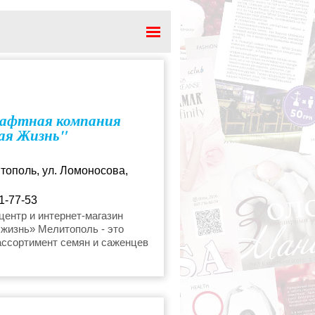
лодовых деревьев
афтная компания
ая Жизнь"
итополь, ул. Ломоносова,
1-77-53
ife.biz.ua@gmail.com
ентр и интернет-магазин
жизнь» Мелитополь - это
ассортимент семян и саженцев
ленный разумной ценовой
.