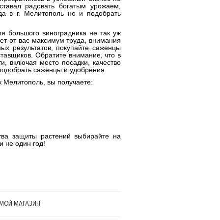
ставал радовать богатым урожаем,
да в г. Мелитополь но и подобрать
ля большого виноградника не так уж
ует от вас максимум труда, внимания
ых результатов, покупайте саженцы
ставщиков. Обратите внимание, что в
и, включая место посадки, качество
 подобрать саженцы и удобрения.
 Мелитополь, вы получаете:
тва защиты растений выбирайте на
и не один год!
МОЙ МАГАЗИН