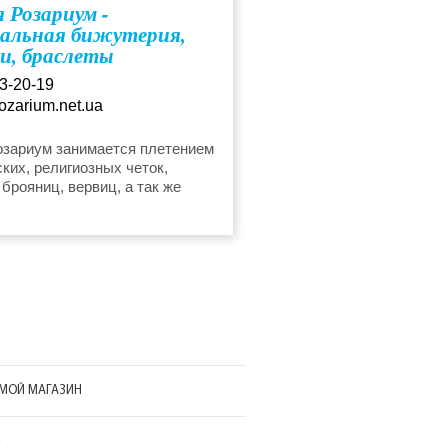
 Розариум -
альная бижутерия,
и, браслеты
а, сербская
3-20-19
ица
ozarium.net.ua
озариум занимается плетением
ких, религиозных четок,
 брояниц, вервиц, а так же
 женских браслетов в стиле
МОЙ МАГАЗИН