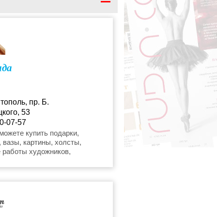
 каллиграфия
ые подарки и украшения
нда
й
тополь, пр. Б.
кого, 53
0-07-57
@rambler.ru
можете купить подарки,
 вазы, картины, холсты,
 работы художников,
, иконы, предметы домашнего
зготовление рамок,
нные цветы, VIP-подарки,
ия, посуда, фен-шуй
ры.