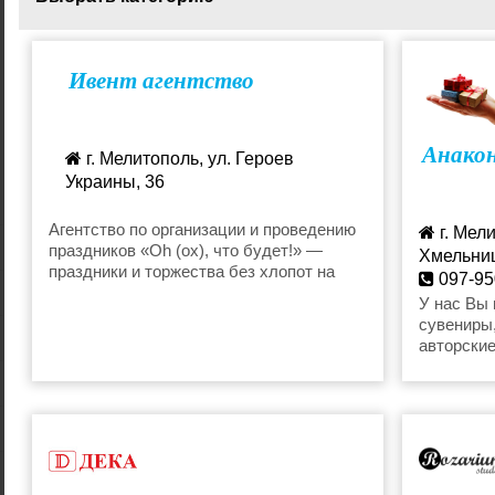
Hand made
Картины и
Ивент агентство
Подарочные сертификаты
Праздничн
Анако
г. Мелитополь, ул. Героев
Украины, 36
Сувениры
Цветочны
Агентство по организации и проведению
г. Мели
праздников «Oh (ох), что будет!» —
Хмельниц
праздники и торжества без хлопот на
097-95
высоком уровне. Мы заботимся о всех
430074
У нас Вы 
организационных вопросах и мелочах,
сувениры,
вы — наслаждаетесь праздником!
авторские
Мастерская Подарков избавит от
гобелены
проблемы поиска действительно
декора, и
оригинального подарка. Декор для дома
искусстве
и текстиль в стиле прованс будут
парфюмер
радовать вас каждый день!
аксессуа