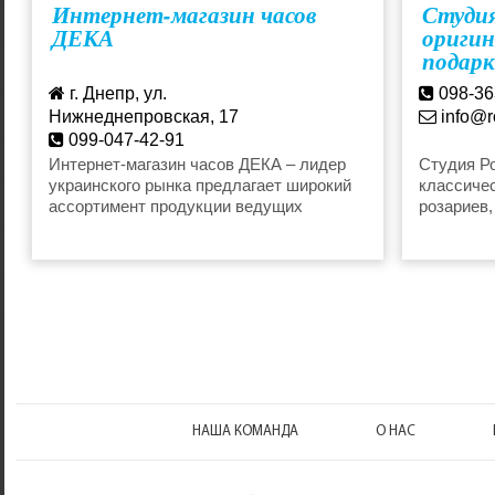
Интернет-магазин часов
Студия
ДЕКА
оригин
подарк
шамбал
г. Днепр, ул.
098-36
броян
Нижнеднепровская, 17
info@r
099-047-42-91
deka-melitopol@yandex.ru
Интернет-магазин часов ДЕКА – лидер
Студия Р
украинского рынка предлагает широкий
классичес
ассортимент продукции ведущих
розариев,
мировых брендов. Casio Tissot Longines
мужских и
(премиум-сегмент) Breitling (премиум-
шамбала.
сегмент) и других
НАША КОМАНДА
О НАС