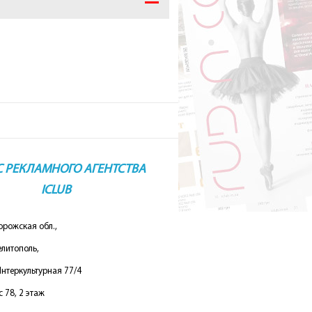
окрывала
е белье
С РЕКЛАМНОГО АГЕНТСТВА
ICLUB
орожская обл.,
елитополь,
Интеркультурная 77/4
 78, 2 этаж