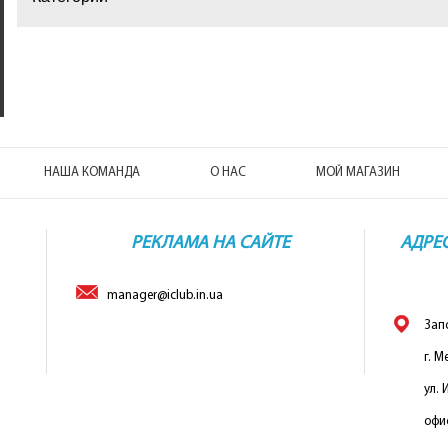
Скатерть
Полотенца
Одеяло
Пледы и п
НАША КОМАНДА
О НАС
МОЙ МАГАЗИН
Подушки
Постельно
РЕКЛАМА НА САЙТЕ
АДРЕ
Шторы
manager@iclub.in.ua
Зап
г. М
ул. 
офис