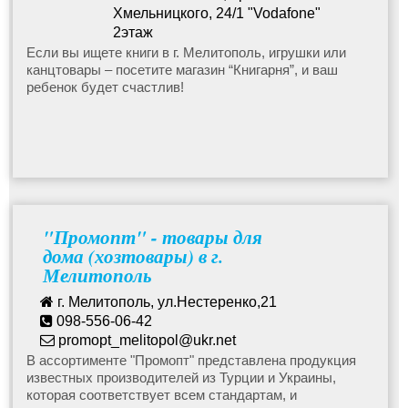
Хмельницкого, 24/1 "Vodafone"
Детские шапки
2этаж
096-213-35-40
Если вы ищете книги в г. Мелитополь, игрушки или
канцтовары – посетите магазин “Книгарня”, и ваш
books.toys.84@gmail.com
Коляски
ребенок будет счастлив!
Обувь детская и подростковая
Детская одежда
"Промопт" - товары для
Рюкзаки, сумки и портфели
дома (хозтовары) в г.
Мелитополь
Детская и подростковая мебель
г. Мелитополь, ул.Нестеренко,21
098-556-06-42
promopt_melitopol@ukr.net
Детское питание и средства гигиены
В ассортименте "Промопт" представлена продукция
известных производителей из Турции и Украины,
которая соответствует всем стандартам, и