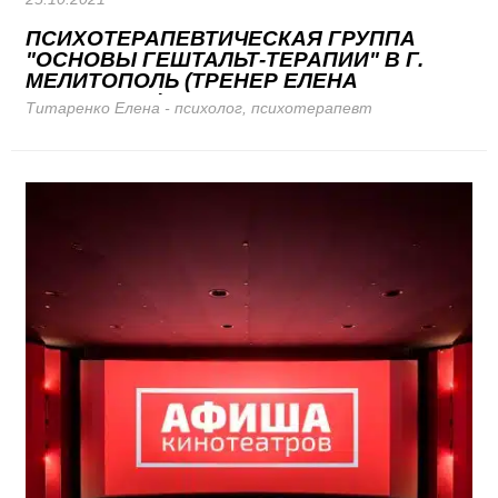
ПСИХОТЕРАПЕВТИЧЕСКАЯ ГРУППА
"ОСНОВЫ ГЕШТАЛЬТ-ТЕРАПИИ" В Г.
МЕЛИТОПОЛЬ (ТРЕНЕР ЕЛЕНА
ТИТАРЕНКО)
Титаренко Елена - психолог, психотерапевт