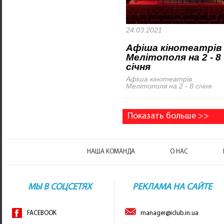
24.03.2021
Афіша кінотеатрів
Мелітополя на 2 - 8
січня
Афіша кінотеатрів
Мелітополя на 2 - 8 січня
Показать больше >>
НАША КОМАНДА
О НАС
МЫ В СОЦСЕТЯХ
РЕКЛАМА НА САЙТЕ
FACEBOOK
manager@iclub.in.ua