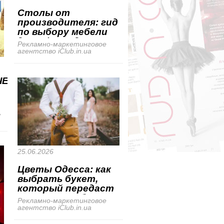
Столы от
производителя: гид
по выбору мебели
для офиса, дома и
Рекламно-маркетинговое
гостиниц
агентство iClub.in.ua
ЧЕСКАЯ
,
25.06.2026
Цветы Одесса: как
выбрать букет,
который передаст
настроение без
Рекламно-маркетинговое
лишних слов
агентство iClub.in.ua