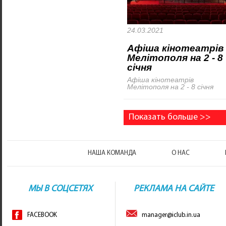
24.03.2021
Афіша кінотеатрів
Мелітополя на 2 - 8
січня
Афіша кінотеатрів
Мелітополя на 2 - 8 січня
Показать больше >>
НАША КОМАНДА
О НАС
МЫ В СОЦСЕТЯХ
РЕКЛАМА НА САЙТЕ
FACEBOOK
manager@iclub.in.ua