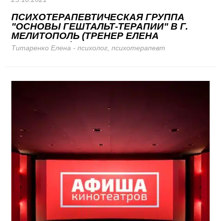
ПСИХОТЕРАПЕВТИЧЕСКАЯ ГРУППА
"ОСНОВЫ ГЕШТАЛЬТ-ТЕРАПИИ" В Г.
МЕЛИТОПОЛЬ (ТРЕНЕР ЕЛЕНА
ТИТАРЕНКО)
Титаренко Елена - психолог, психотерапевт